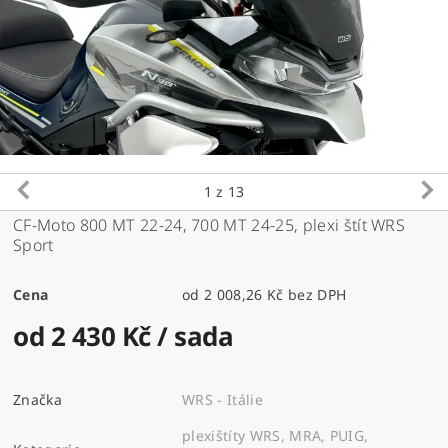
1
z 13
CF-Moto 800 MT 22-24, 700 MT 24-25, plexi štít WRS
Sport
Cena
od 2 008,26 Kč bez DPH
od 2 430 Kč
/ sada
Značka
WRS - Itálie
plexištíty WRS, MRA, PUIG,