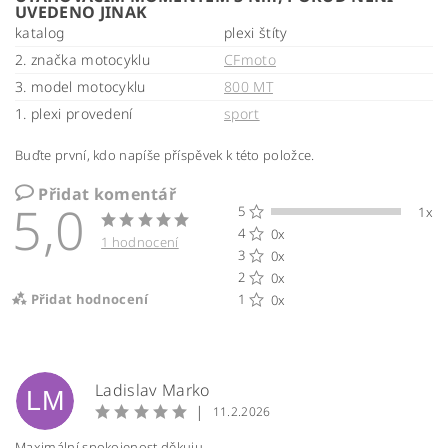
UVEDENO JINAK
katalog
plexi štíty
2. značka motocyklu
CFmoto
3. model motocyklu
800 MT
1. plexi provedení
sport
Buďte první, kdo napíše příspěvek k této položce.
Přidat komentář
5,0
5
1x
4
0x
1 hodnocení
3
0x
2
0x
Přidat hodnocení
1
0x
Ladislav Marko
LM
|
11.2.2026
Maximální spokojenost děkuju