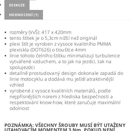
DISKUZE
HODNOCENÍ (1)
rozměry (VxŠ): 417 x 420mm
tento štítek je o 5,3cm nižší než originál
plexi štít
je vyroben z vysoce kvalitního PMMA
plexiskla (DOT626) o tloušťce 4mm
linie tohoto čelního štítku minimalizují turbulence
vytvářené vzduchem, a to jak na jezdci, tak na
spolujezdci
detailně prostudovaný design dokonale zapadá do
linie motocyklu a dodává mu ještě atraktivnější
vzhled
vyrobené z vysoce kvalitních materiálů, podle
nejpřísnějších norem z hlediska bezpečnosti a
respektování know-how, které zaručuje
maximální
odolnost
POZNÁMKA: VŠECHNY ŠROUBY MUSÍ BÝT UTAŽENY
UTAHOVACÍM MOMENTEM 3 Nm, POKUD NENÍ