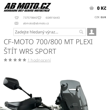
0 Kč
CZK
EUR
737579840
604916443
abmoto@abmoto.cz
CF-MOTO 700/800 MT PLEXI
ŠTÍT WRS SPORT
1 hodnocení