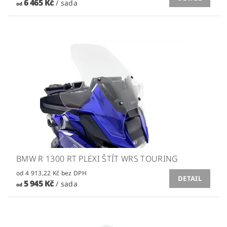
6 465 Kč
/ sada
od
BMW R 1300 RT PLEXI ŠTÍT WRS TOURING
od 4 913,22 Kč bez DPH
DETAIL
5 945 Kč
/ sada
od