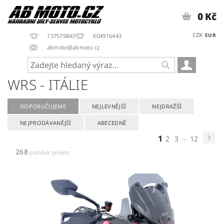
0 Kč
CZK
EUR
737579840
604916443
abmoto@abmoto.cz
WRS - ITÁLIE
DOPORUČUJEME
NEJLEVNĚJŠÍ
NEJDRAŽŠÍ
NEJPRODÁVANĚJŠÍ
ABECEDNĚ
1
...
2
3
12
268
položek celkem