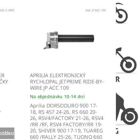
1DS-2 HERI
Kód:
JP ACC 109
ER
APRILIA ELEKTRONICKÝ
ČKY
RYCHLOPAL JETPRIME RIDE-BY-
WIRE JP ACC 109
Na objednávku 10-14 dní
Aprilia DORSODURO 900 17-
ý
18, RS 457 24-26, RS 660 20-
26, RSV4/FACTORY 21-26, RSV4
/RR /RF, RSV4 FACTORY/RR 19-
20, SHIVER 900 17-19, TUAREG
660 /RALLY 25-26, TUONO 660