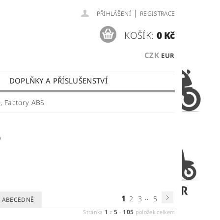
|
PŘIHLÁŠENÍ
REGISTRACE
KOŠÍK:
0 Kč
CZK
EUR
DOPLŇKY A PŘÍSLUŠENSTVÍ
 PLATBY
OBCHODNÍ PODMÍNKY
, Factory ABS
S
1
...
2
3
5
ABECEDNĚ
1
5
105
Stránka
z
-
položek celkem