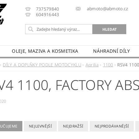
abmoto@abmoto.cz
737579840
604916443
OLEJE, MAZIVA A KOSMETIKA
NÁHRADNÍ DÍLY
CYKLŮ
KONTAKT
NAPIŠTE NÁM
DOPRAVA A
DÍLY A DOPLŇKY PODLE MOTOCYKLU
Aprilia
1100
RSV4 1100
PRODÁVANÉ ZNAČKY
HODNOCENÍ OBCHODU
V4 1100, FACTORY AB
020
UČUJEME
NEJLEVNĚJŠÍ
NEJDRAŽŠÍ
NEJPRODÁVANĚJŠÍ