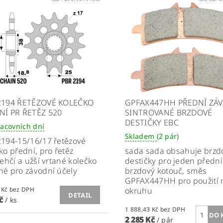
2194 ŘETĚZOVÉ KOLEČKO
GPFAX447HH PŘEDNÍ ZÁ
NÍ PR ŘETĚZ 520
SINTROVANÉ BRZDOVÉ
DESTIČKY EBC
racovních dní
Skladem
(2 pár)
194-15/16/17 řetězové
ko přední, pro řetěz
sada
sada obsahuje brzd
lehčí a užší vrtané kolečko
destičky pro jeden přední
é pro závodní účely
brzdový kotouč, směs
GPFAX447HH pro použití 
648,76 Kč bez DPH
okruhu
DETAIL
Kč
/ ks
1 888,43 Kč bez DPH
2 285 Kč
/ pár