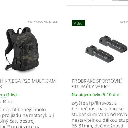
Kód:
KRIEGA-KRU20-MCB
Kód:
P
Video
H KRIEGA R20 MULTICAM
PROBRAKE SPORTOVNÍ
K
STUPAČKY VARIO
dem
(1 ks)
Na objednávku 5-10 dní
: 10 let
zvyšte si přilnavost a
bezpečnost na silnici se
e nejoblíbenější moto
stupačkami Vario od Prob
 pro jízdu na motocyklu i
nastavitelnou délkou stu
olný čas, postroj
66-81mm, dvě možnosti
loc™ pro jezdce na