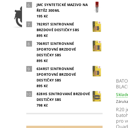
JMC SYNTETICKÉ MAZIVO NA
ŘETĚZ 300ML
195 Kč
782RST SINTROVANÉ
BRZDOVÉ DESTIČKY SBS
895 Kč
706RST SINTROVANÉ
SPORTOVNÍ BRZDOVÉ
DESTIČKY SBS
895 Kč
634RST SINTROVANÉ
SPORTOVNÍ BRZDOVÉ
DESTIČKY SBS
BATO
895 Kč
BLAC
828HS SINTROVANÉ BRZDOVÉ
Skla
DESTIČKY SBS
Záruka
798 Kč
R20 j
batoh
pro v
Quad