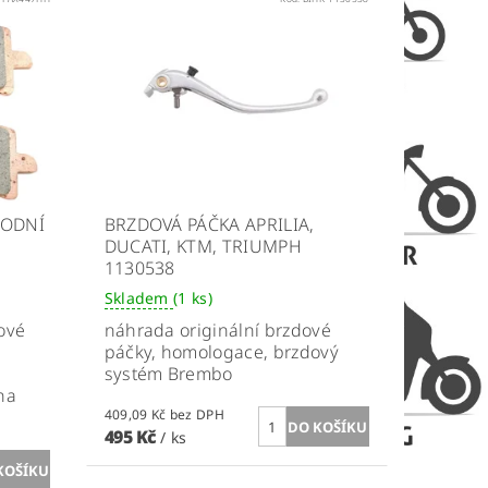
VODNÍ
BRZDOVÁ PÁČKA APRILIA,
DUCATI, KTM, TRIUMPH
1130538
Skladem
(1 ks)
ové
náhrada originální brzdové
páčky, homologace, brzdový
systém Brembo
na
409,09 Kč bez DPH
495 Kč
/ ks