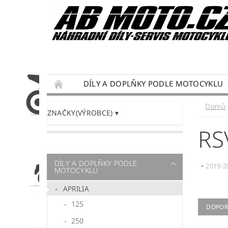
DÍLY A DOPLŇKY PODLE MOTOCYKLU
DÁRKY PRO MOTORKÁŘE
SERVIS MOTO
Domů
ZNAČKY(VÝROBCE)
PODMÍNKY OCHRANY OSOBNÍCH ÚDAJŮ
RS
DÍLY A DOPLŇKY PODLE
2019-2
MOTOCYKLU
APRILIA
125
DOPOR
250