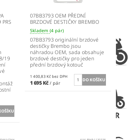
PA
07BB3793 OEM PŘEDNÍ
9 PRS
BRZDOVÉ DESTIČKY BREMBO
Skladem
(4 pár)
07BB3793 originální brzdové
destičky Brembo jsou
m
náhradou OEM, sada obsahuje
8/19
brzdové destičky pro jeden
ení
přední brzdový kotouč
vé
1 400,83 Kč bez DPH
1 695 Kč
ontáž
/ pár
ostní
PFAX447HH
Kód:
BIHR-1130538