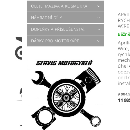
OLEJE, MAZIVA A KOSMETIKA
APRI
NÁHRADNÍ DÍLY
RYCH
WIRE
DOPLŇKY A PŘÍSLUŠENSTVÍ
Běžně
DÁRKY PRO MOTORKÁŘE
April
Wire,
rychl
mecha
úhel 
odezv
odoln
insta
11 98