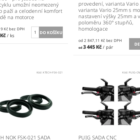
provedení, varianta Vario
cyklu umožní neomezený
varianta Vario 25mm s mo
 paží a celodenní komfort
nastavení výšky 25mm a 
ízdě na motorce
poloměru 360° stupňů,
homologace
3 293,39 Kč bez DPH
 Kč
/ ks
od 2 847,11 Kč bez DPH
DE
3 445 Kč
/ pár
od
Kód:
KTECH-FSK-021
Kód:
PUIG-CN
CH NOK FSK-021 SADA
PUIG SADA CNC