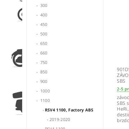
300
400
450
500
650
660
750
901D
850
ZÁVO
SBS
900
2-5 p
1000
závod
1100
SBS s
HeRi
RSV4 1100, Factory ABS
desti
2019-2020
brzdo
RSV4 1100