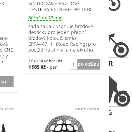
EK
SINTROVANÉ BRZDOVÉ
DESTIČKY EXTREME PRO EBC
Běžně do 72 hod
sada
sada obsahuje brzdové
k
destičky pro jeden přední
váno
brzdový kotouč, směs
dová
EPFA447HH (Road Racing) pro
vé CNC
použití na silnici a na okruhu
dely
ka
1 640,50 Kč bez DPH
1 985 Kč
/ pár
TAIL
O-8150-30P
Kód:
BRM-78B408B8