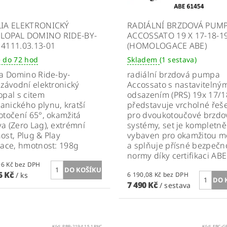
LIA ELEKTRONICKÝ
RADIÁLNÍ BRZDOVÁ PUM
LOPAL DOMINO RIDE-BY-
ACCOSSATO 19 X 17-18-1
 4111.03.13-01
(HOMOLOGACE ABE)
 do 72 hod
Skladem
(1 sestava)
ia Domino Ride-by-
radiální brzdová pumpa
 závodní elektronický
Accossato s nastavitelný
opal s citem
odsazením (PRS) 19x 17/1
nického plynu, kratší
představuje vrcholné řeš
otočení 65°, okamžitá
pro dvoukotoučové brzdo
a (Zero Lag), extrémní
systémy, set je kompletně
ost, Plug & Play
vybaven pro okamžitou m
lace, hmotnost: 198g
a splňuje přísné bezpečn
normy díky certifikaci ABE
9 904,96 Kč bez DPH
5 Kč
/ ks
6 190,08 Kč bez DPH
7 490 Kč
/ sestava
Kód:
PBR-2194 15 18NC
Kód:
EBC-G