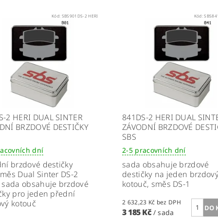
Kód:
SBS901DS-2 HERI
Kód:
SBS84
S-2 HERI DUAL SINTER
841DS-2 HERI DUAL SINT
DNÍ BRZDOVÉ DESTIČKY
ZÁVODNÍ BRZDOVÉ DESTI
SBS
racovních dní
2-5 pracovních dní
ní brzdové destičky
sada obsahuje brzdové
měs Dual Sinter DS-2
destičky na jeden brzdov
,
sada
obsahuje
brzdové
kotouč, směs DS-1
čky pro jeden přední
vý kotouč
2 632,23 Kč bez DPH
3 185 Kč
/ sada