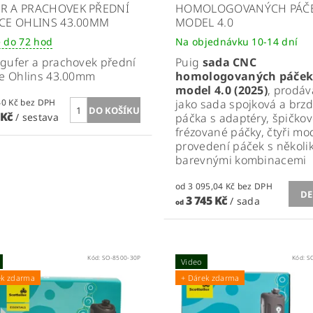
R A PRACHOVEK PŘEDNÍ
HOMOLOGOVANÝCH PÁČ
ICE OHLINS 43.00MM
MODEL 4.0
 do 72 hod
Na objednávku 10-14 dní
gufer a prachovek přední
Puig
sada CNC
ce Ohlins 43.00mm
homologovaných páče
model 4.0 (2025)
, prodá
1 012,40 Kč bez DPH
jako sada spojková a brz
 Kč
/ sestava
páčka s adaptéry, špičko
frézované páčky, čtyři mo
provedení páček s několi
barevnými kombinacemi
od 3 095,04 Kč bez DPH
DE
3 745 Kč
/ sada
od
Kód:
SO-8500-30P
Kód:
S
Video
ek zdarma
+ Dárek zdarma