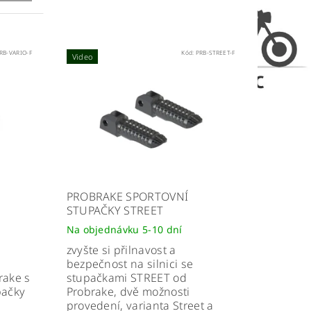
RB-VARIO-F
Kód:
PRB-STREET-F
Video
PROBRAKE SPORTOVNÍ
STUPAČKY STREET
Na objednávku 5-10 dní
zvyšte si přilnavost a
bezpečnost na silnici se
rake s
stupačkami STREET od
pačky
Probrake, dvě možnosti
provedení, varianta Street a