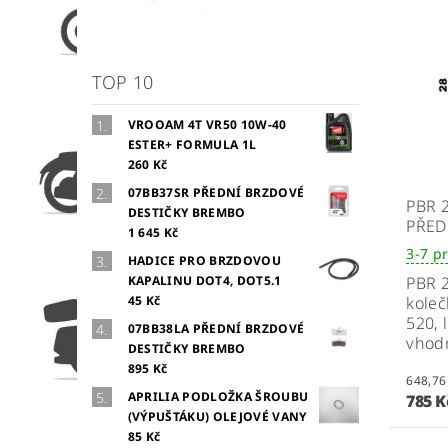
TOP 10
VROOAM 4T VR50 10W-40
ESTER+ FORMULA 1L
260 Kč
07BB37SR PŘEDNÍ BRZDOVÉ
PBR 
DESTIČKY BREMBO
PŘED
1 645 Kč
3-7 p
HADICE PRO BRZDOVOU
KAPALINU DOT4, DOT5.1
PBR 2
45 Kč
koleč
520,
07BB38LA PŘEDNÍ BRZDOVÉ
vhodn
DESTIČKY BREMBO
895 Kč
APRILIA PODLOŽKA ŠROUBU
785 
(VÝPUŠTÁKU) OLEJOVÉ VANY
85 Kč