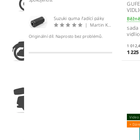
Spokojenost
GUFE
VIDL
Suzuki guma řadící páky
Běžně
|
Martin Krátký
sada 
vidli
Originální díl. Naprosto bez problémů.
1 225
Video
+ Dár