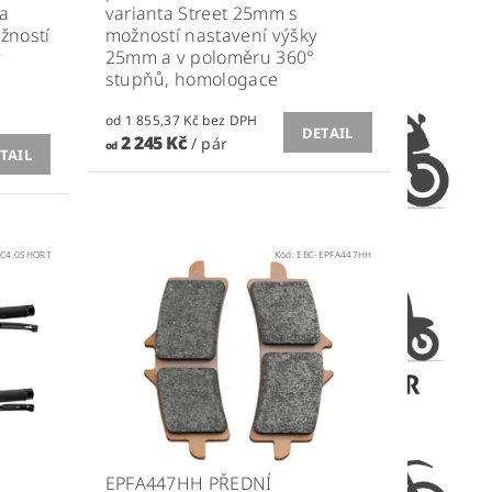
 a
varianta Street 25mm s
žností
možností nastavení výšky
v
25mm a v poloměru 360°
stupňů, homologace
od 1 855,37 Kč bez DPH
DETAIL
2 245 Kč
/ pár
od
TAIL
C4.0SHORT
Kód:
EBC-EPFA447HH
EPFA447HH PŘEDNÍ