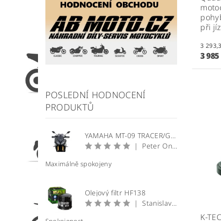
moto
pohyb
při j
3 985
POSLEDNÍ HODNOCENÍ
PRODUKTŮ
YAMAHA MT-09 TRACER/GT plexi štít WRS Sport
|
Peter Onuščák
Maximálně spokojeny
Olejový filtr HF138
|
Stanislav Prečan
K-TE