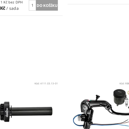
2 534,71 Kč bez DPH
 Kč
/ sada
Kód:
4111.03.13-01
Kód:
RB