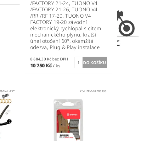
/FACTORY 21-24, TUONO V4
/FACTORY 21-26, TUONO V4
/RR /RF 17-20, TUONO V4
FACTORY 19-20
závodní
elektronický rychlopal s citem
mechanického plynu, kratší
úhel otočení 60°, okamžitá
odezva, Plug & Play instalace
8 884,30 Kč bez DPH
10 750 Kč
/ ks
090N-L-RST
Kód:
BRM-07BB3793