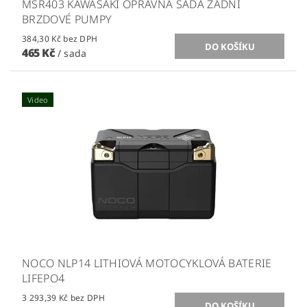
MSR403 KAWASAKI OPRAVNÁ SADA ZADNÍ
BRZDOVÉ PUMPY
384,30 Kč bez DPH
465 Kč
/ sada
Video
NOCO NLP14 LITHIOVÁ MOTOCYKLOVÁ BATERIE
LIFEPO4
3 293,39 Kč bez DPH