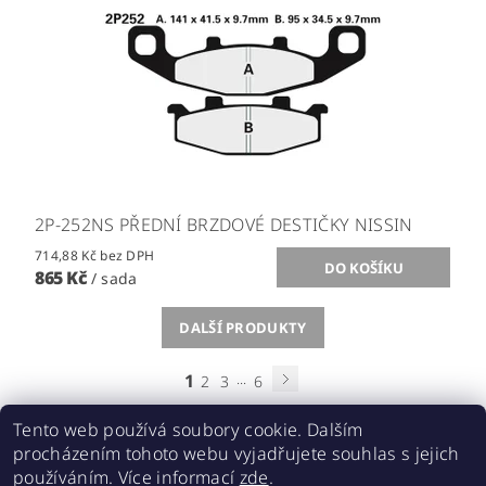
2P-252NS PŘEDNÍ BRZDOVÉ DESTIČKY NISSIN
714,88 Kč bez DPH
865 Kč
/ sada
DALŠÍ PRODUKTY
1
...
2
3
6
Tento web používá soubory cookie. Dalším
procházením tohoto webu vyjadřujete souhlas s jejich
používáním. Více informací
zde
.
Acebikes bezpečná přeprava, parkování motocyklů a skútrů