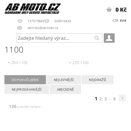
0 Kč
CZK
EUR
737579840
604916443
abmoto@abmoto.cz
1100
ZRX 1100
ZZR 1100
DOPORUČUJEME
NEJLEVNĚJŠÍ
NEJDRAŽŠÍ
NEJPRODÁVANĚJŠÍ
ABECEDNĚ
1
...
2
3
6
130
položek celkem