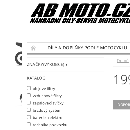
DÍLY A DOPLŇKY PODLE MOTOCYKLU
DÁRKY PRO MOTORKÁŘE
SERVIS MOTO
Domů
ZNAČKY(VÝROBCE)
PODMÍNKY OCHRANY OSOBNÍCH ÚDAJŮ
19
KATALOG
olejové filtry
vzduchové filtry
zapalovací svíčky
DOPOR
brzdový systém
baterie a elektro
technika podvozku