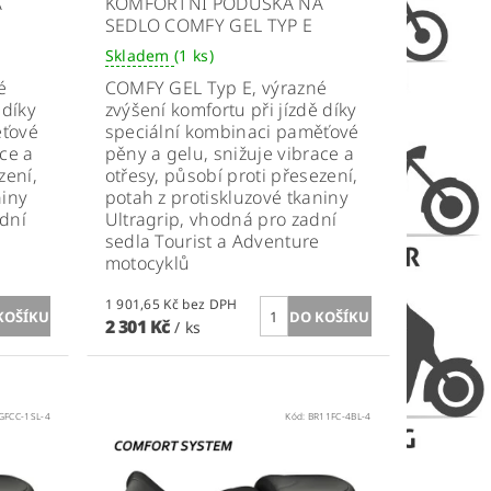
A
KOMFORTNÍ PODUŠKA NA
SEDLO COMFY GEL TYP E
Skladem
(1 ks)
é
COMFY GEL Typ E, výrazné
 díky
zvýšení komfortu při jízdě díky
ěťové
speciální kombinaci paměťové
ace a
pěny a gelu, snižuje vibrace a
zení,
otřesy, působí proti přesezení,
niny
potah z protiskluzové tkaniny
ední
Ultragrip, vhodná pro zadní
sedla Tourist a Adventure
motocyklů
1 901,65 Kč bez DPH
2 301 Kč
/ ks
GFCC-1SL-4
Kód:
BR11FC-4BL-4