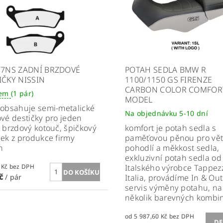
77NS ZADNÍ BRZDOVÉ
POTAH SEDLA BMW R
IČKY NISSIN
1100/1150 GS FIRENZE
CARBON COLOR COMFOR
dem
(1 pár)
MODEL
obsahuje semi-metalické
Na objednávku 5-10 dní
vé destičky pro jeden
 brzdový kotouč, špičkový
komfort je potah sedla s
ek z produkce firmy
paměťovou pěnou pro vět
n
pohodlí a měkkost sedla,
exkluzivní potah sedla od
714,88 Kč bez DPH
Italského výrobce Tappez
Kč
/ pár
Italia, provádíme In & Out
servis výměny potahu, na
několik barevných kombi
od 5 987,60 Kč bez DPH
DE