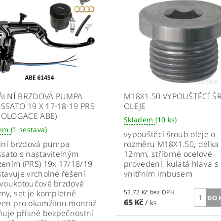
ÁLNÍ BRZDOVÁ PUMPA
M18X1.50 VYPOUŠTĚCÍ Š
SSATO 19 X 17-18-19 PRS
OLEJE
OLOGACE ABE)
Skladem
(10 ks)
dem
(1 sestava)
vypouštěcí šroub oleje o
ální brzdová pumpa
rozměru
M18X1.50, délka
sato s nastavitelným
12mm, stříbrné ocelové
ením (PRS) 19x 17/18/19
provedení, kulatá hlava s
tavuje vrcholné řešení
vnitřním imbusem
dvoukotoučové brzdové
my, set je kompletně
53,72 Kč bez DPH
65 Kč
ven pro okamžitou montáž
/ ks
ňuje přísné bezpečnostní