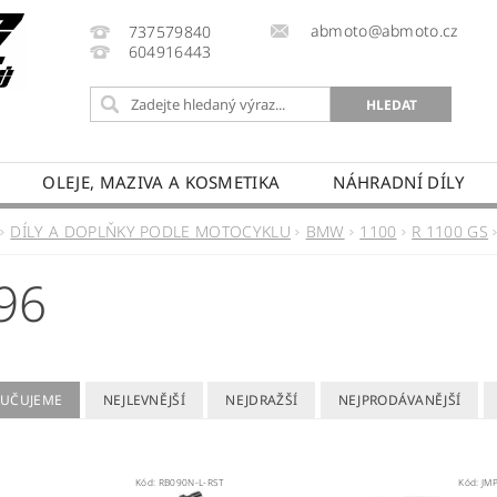
abmoto@abmoto.cz
737579840
604916443
OLEJE, MAZIVA A KOSMETIKA
NÁHRADNÍ DÍLY
CYKLŮ
KONTAKT
NAPIŠTE NÁM
DOPRAVA A
DÍLY A DOPLŇKY PODLE MOTOCYKLU
BMW
1100
R 1100 GS
PRODÁVANÉ ZNAČKY
HODNOCENÍ OBCHODU
96
UČUJEME
NEJLEVNĚJŠÍ
NEJDRAŽŠÍ
NEJPRODÁVANĚJŠÍ
Kód:
RB090N-L-RST
Kód:
JMP