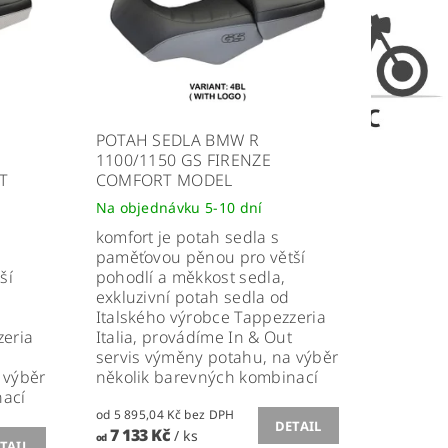
POTAH SEDLA BMW R
1100/1150 GS FIRENZE
T
COMFORT MODEL
Na objednávku 5-10 dní
komfort je potah sedla s
paměťovou pěnou pro větší
ší
pohodlí a měkkost sedla,
exkluzivní potah sedla od
Italského výrobce Tappezzeria
zeria
Italia, provádíme In & Out
servis výměny potahu, na výběr
 výběr
několik barevných kombinací
nací
od 5 895,04 Kč bez DPH
DETAIL
7 133 Kč
/ ks
od
TAIL