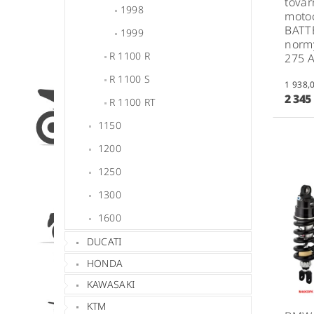
továr
1998
motoc
BATTE
1999
normy
R 1100 R
275 
R 1100 S
2 345
R 1100 RT
1150
1200
1250
1300
1600
DUCATI
HONDA
KAWASAKI
KTM