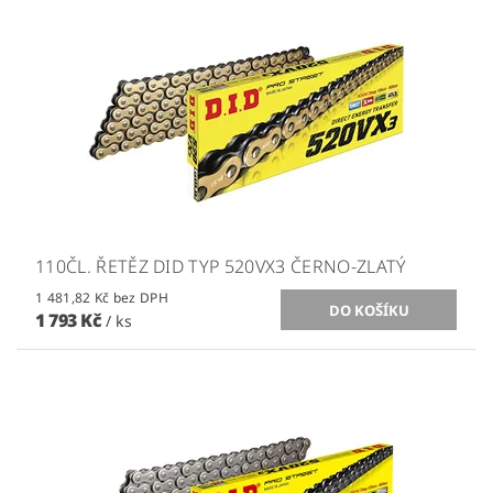
110ČL. ŘETĚZ DID TYP 520VX3 ČERNO-ZLATÝ
1 481,82 Kč bez DPH
1 793 Kč
/ ks