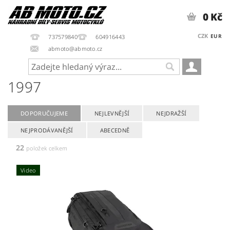
0 Kč
CZK
EUR
737579840
604916443
abmoto@abmoto.cz
1997
DOPORUČUJEME
NEJLEVNĚJŠÍ
NEJDRAŽŠÍ
NEJPRODÁVANĚJŠÍ
ABECEDNĚ
22
položek celkem
Video