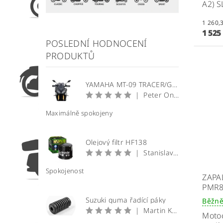
A2) S
1 525
POSLEDNÍ HODNOCENÍ
PRODUKTŮ
YAMAHA MT-09 TRACER/GT plexi štít WRS Sport
|
Peter Onuščák
Maximálně spokojeny
Olejový filtr HF138
|
Stanislav Prečan
Spokojenost
ZAPA
PMR8
Suzuki guma řadící páky
Běžně
|
Martin Krátký
Motoc