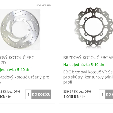
Kód:
MD997D
OVÝ KOTOUČ EBC
BRZDOVÝ KOTOUČ EBC V
97D
Na objednávku 5-10 dní
jednávku 5-10 dní
EBC brzdový kotouč VR Se
rzdový kotouč určený pro
pro skútry, konturový (vlni
y
profil
1 188,43 Kč bez DPH
839,67 Kč bez DPH
 Kč
1 016 Kč
/ ks
/ ks