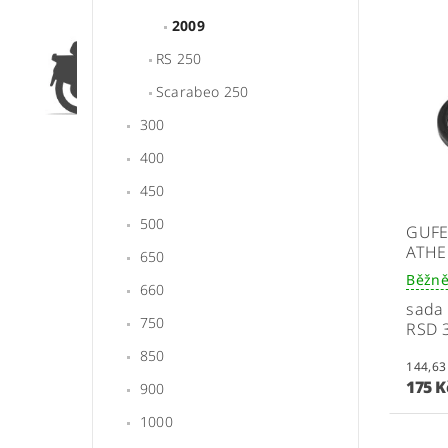
2009
RS 250
Scarabeo 250
300
400
450
500
GUFE
ATHE
650
Běžně
660
sada 
750
RSD 
850
175 
900
1000