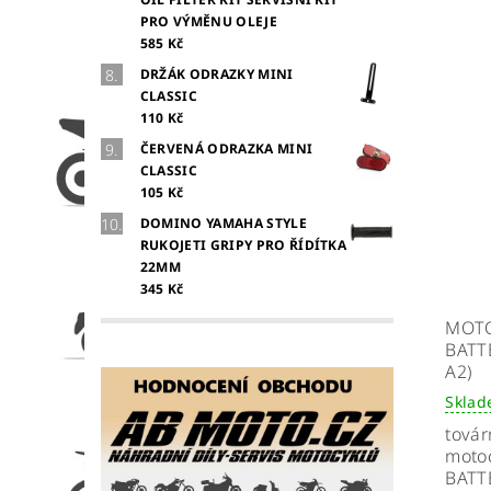
PRO VÝMĚNU OLEJE
585 Kč
DRŽÁK ODRAZKY MINI
CLASSIC
110 Kč
ČERVENÁ ODRAZKA MINI
CLASSIC
105 Kč
DOMINO YAMAHA STYLE
RUKOJETI GRIPY PRO ŘÍDÍTKA
22MM
345 Kč
MOTO
BATT
A2)
Skla
továr
motoc
BATT