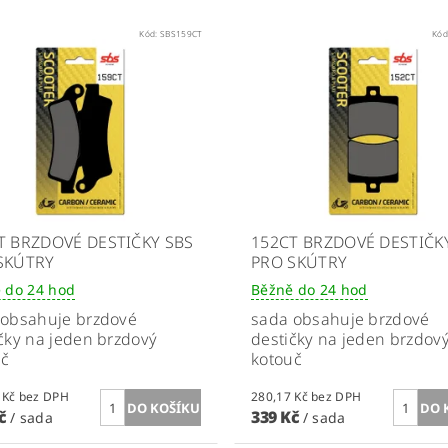
Kód:
SBS159CT
Kód
T BRZDOVÉ DESTIČKY SBS
152CT BRZDOVÉ DESTIČK
SKÚTRY
PRO SKÚTRY
 do 24 hod
Běžně do 24 hod
 obsahuje brzdové
sada obsahuje brzdové
čky na jeden brzdový
destičky na jeden brzdov
uč
kotouč
409,09 Kč bez DPH
280,17 Kč bez DPH
Kč
339 Kč
/ sada
/ sada