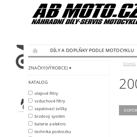
DÍLY A DOPLŇKY PODLE MOTOCYKLU
DÁRKY PRO MOTORKÁŘE
SERVIS MOTO
Domů
ZNAČKY(VÝROBCE)
PODMÍNKY OCHRANY OSOBNÍCH ÚDAJŮ
20
KATALOG
olejové filtry
vzduchové filtry
zapalovací svíčky
DOPOR
brzdový systém
baterie a elektro
technika podvozku