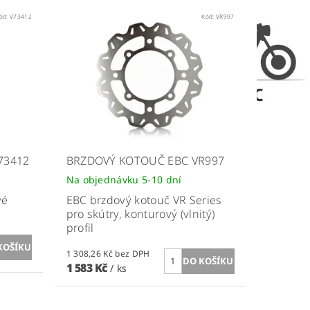
ód:
V73412
Kód:
VR997
73412
BRZDOVÝ KOTOUČ EBC VR997
Na objednávku 5-10 dní
vé
EBC brzdový kotouč VR Series
pro skútry, konturový (vlnitý)
profil
1 308,26 Kč bez DPH
1 583 Kč
/ ks