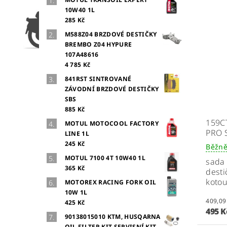
10W40 1L
285 Kč
M588Z04 BRZDOVÉ DESTIČKY
BREMBO Z04 HYPURE
107A48616
4 785 Kč
841RST SINTROVANÉ
ZÁVODNÍ BRZDOVÉ DESTIČKY
SBS
885 Kč
159C
MOTUL MOTOCOOL FACTORY
PRO 
LINE 1L
245 Kč
Běžně
MOTUL 7100 4T 10W40 1L
sada
365 Kč
desti
koto
MOTOREX RACING FORK OIL
10W 1L
425 Kč
495 
90138015010 KTM, HUSQARNA
OIL FILTER KIT SERVISNÍ KIT