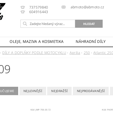
abmoto@abmoto.cz
737579840
604916443
OLEJE, MAZIVA A KOSMETIKA
NÁHRADNÍ DÍLY
CYKLŮ
KONTAKT
NAPIŠTE NÁM
DOPRAVA A
DÍLY A DOPLŇKY PODLE MOTOCYKLU
Aprilia
250
Atlantic 25
PRODÁVANÉ ZNAČKY
HODNOCENÍ OBCHODU
09
UČUJEME
NEJLEVNĚJŠÍ
NEJDRAŽŠÍ
NEJPRODÁVANĚJŠÍ
Kód:
JMP-706.00.72
Kód:
P40F