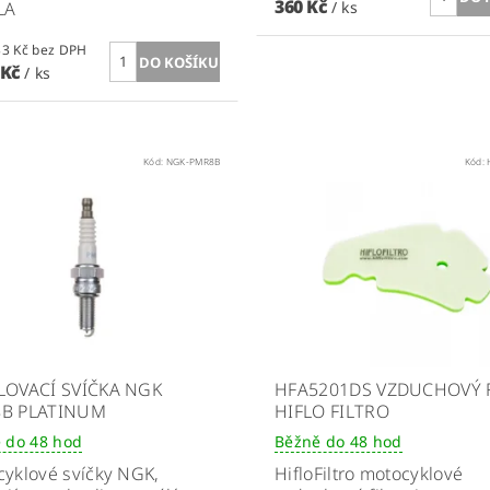
360 Kč
LA
/ ks
1 260,33 Kč bez DPH
 Kč
/ ks
Kód:
NGK-PMR8B
Kód:
LOVACÍ SVÍČKA NGK
HFA5201DS VZDUCHOVÝ 
B PLATINUM
HIFLO FILTRO
 do 48 hod
Běžně do 48 hod
yklové svíčky NGK,
HifloFiltro motocyklové