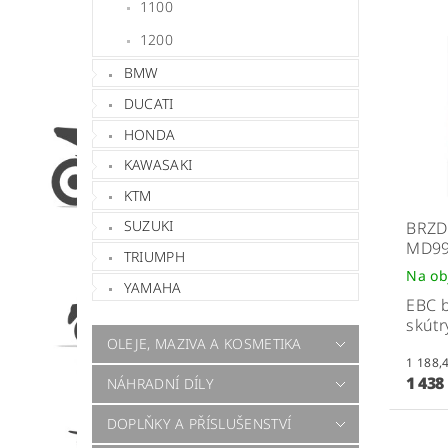
1100
1200
BMW
DUCATI
HONDA
KAWASAKI
KTM
SUZUKI
BRZD
MD9
TRIUMPH
Na ob
YAMAHA
EBC b
skútr
OLEJE, MAZIVA A KOSMETIKA
1 438
NÁHRADNÍ DÍLY
DOPLŇKY A PŘÍSLUŠENSTVÍ