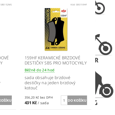
:
SBS152MS
Kód:
SBS159HF
DOVÉ
159HF KERAMICKÉ BRZDOVÉ
RY
DESTIČKY SBS PRO MOTOCYKLY
Běžně do 24 hod
sada obsahuje brzdové
ý
destičky na jeden brzdový
kotouč
356,20 Kč bez DPH
431 Kč
/ sada