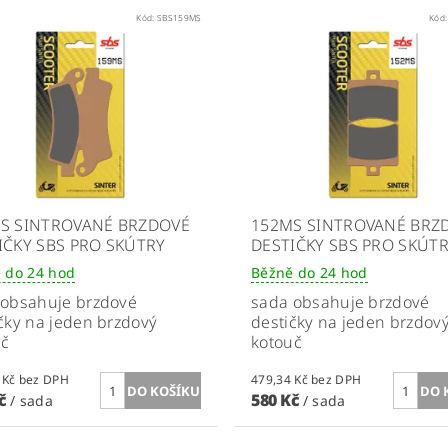
Kód:
SBS159MS
Kód
S SINTROVANÉ BRZDOVÉ
152MS SINTROVANÉ BRZ
IČKY SBS PRO SKÚTRY
DESTIČKY SBS PRO SKÚT
 do 24 hod
Běžně do 24 hod
 obsahuje brzdové
sada obsahuje brzdové
čky na jeden brzdový
destičky na jeden brzdov
uč
kotouč
479,34 Kč bez DPH
479,34 Kč bez DPH
Kč
580 Kč
/ sada
/ sada