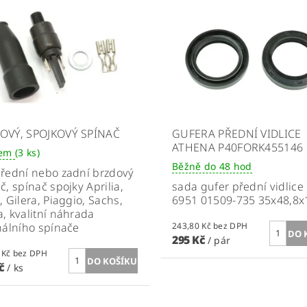
OVÝ, SPOJKOVÝ SPÍNAČ
GUFERA PŘEDNÍ VIDLICE
ATHENA P40FORK455146
dem
(3 ks)
Běžně do 48 hod
řední nebo zadní brzdový
č, spínač spojky Aprilia,
sada gufer přední vidlice
, Gilera, Piaggio, Sachs,
6951 01509-735 35x48,8x
, kvalitní náhrada
nálního spínače
243,80 Kč bez DPH
295 Kč
/ pár
185,95 Kč bez DPH
Kč
/ ks