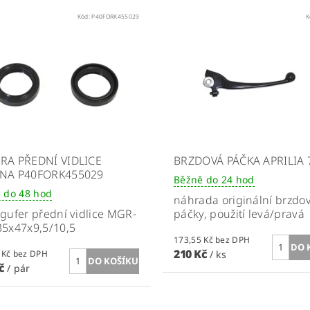
Kód:
P40FORK455029
K
RA PŘEDNÍ VIDLICE
BRZDOVÁ PÁČKA APRILIA 
NA P40FORK455029
Běžně do 24 hod
 do 48 hod
náhrada originální brzdo
gufer přední vidlice MGR-
páčky, použití levá/pravá
35x47x9,5/10,5
173,55 Kč bez DPH
210 Kč
144,63 Kč bez DPH
/ ks
Kč
/ pár