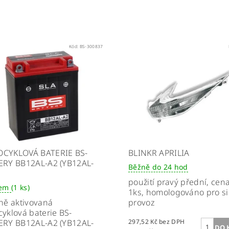
Kód:
BS-300837
CYKLOVÁ BATERIE BS-
BLINKR APRILIA
ERY BB12AL-A2 (YB12AL-
Běžně do 24 hod
použití
pravý přední
, cen
dem
(1 ks)
1ks, homologováno pro si
ně aktivovaná
provoz
yklová baterie BS-
ERY BB12AL-A2 (YB12AL-
297,52 Kč bez DPH