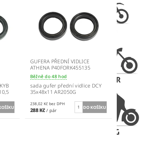
GUFERA PŘEDNÍ VIDLICE
ATHENA P40FORK455135
Běžně do 48 hod
 KYB
sada gufer přední vidlice DCY
10,5
35x48x11 AR2050G
238,02 Kč bez DPH
288 Kč
/ pár