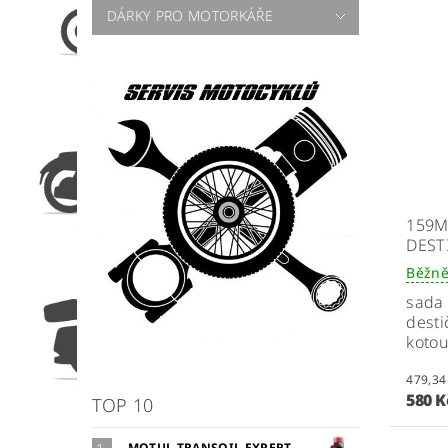
DÁRKY PRO MOTORKÁŘE
159M
DEST
Běžně
sada
desti
koto
580 
TOP 10
MOTUL TRANSOIL EXPERT