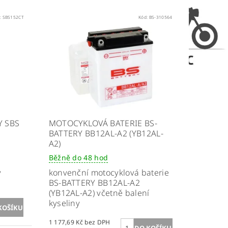
:
SBS152CT
Kód:
BS-310564
Y SBS
MOTOCYKLOVÁ BATERIE BS-
BATTERY BB12AL-A2 (YB12AL-
A2)
Běžně do 48 hod
ý
konvenční motocyklová baterie
BS-BATTERY BB12AL-A2
(YB12AL-A2) včetně balení
kyseliny
1 177,69 Kč bez DPH