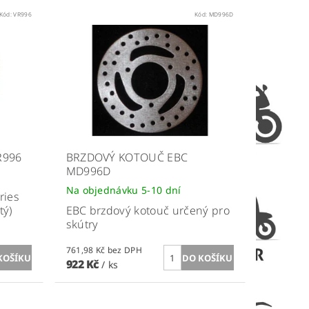
Kód:
VR996
Kód:
MD996D
R996
BRZDOVÝ KOTOUČ EBC
MD996D
Na objednávku 5-10 dní
ries
tý)
EBC brzdový kotouč určený pro
skútry
761,98 Kč bez DPH
922 Kč
/ ks