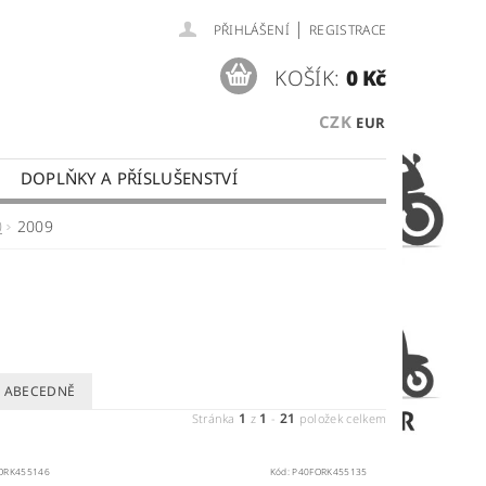
|
PŘIHLÁŠENÍ
REGISTRACE
KOŠÍK:
0 Kč
CZK
EUR
DOPLŇKY A PŘÍSLUŠENSTVÍ
 PLATBY
OBCHODNÍ PODMÍNKY
0
2009
ABECEDNĚ
1
1
21
Stránka
z
-
položek celkem
ORK455146
Kód:
P40FORK455135