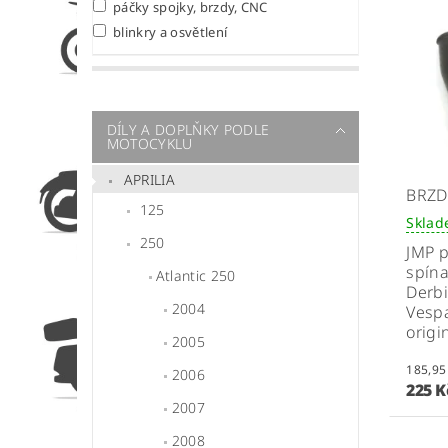
páčky spojky, brzdy, CNC
blinkry a osvětlení
DÍLY A DOPLŇKY PODLE
MOTOCYKLU
APRILIA
BRZD
125
Skla
250
JMP p
spína
Atlantic 250
Derbi
2004
Vespa
origi
2005
2006
225 
2007
2008