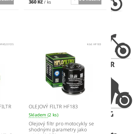
360 Kč
/ ks
HFA5201DS
Kód:
HF183
FILTR
OLEJOVÝ FILTR HF183
Skladem
(2 ks)
Olejový filtr pro motocykly se
shodnými parametry jako