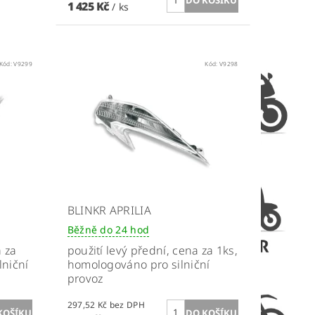
1 425 Kč
/ ks
Kód:
V9299
Kód:
V9298
BLINKR APRILIA
Běžně do 24 hod
a za
použití
levý přední
, cena za 1ks,
lniční
homologováno pro silniční
provoz
297,52 Kč bez DPH