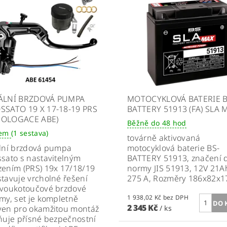
ÁLNÍ BRZDOVÁ PUMPA
MOTOCYKLOVÁ BATERIE B
SSATO 19 X 17-18-19 PRS
BATTERY 51913 (FA) SLA 
OLOGACE ABE)
Běžně do 48 hod
dem
(1 sestava)
továrně aktivovaná
ální brzdová pumpa
motocyklová baterie BS-
sato s nastavitelným
BATTERY 51913, značení 
ením (PRS) 19x 17/18/19
normy JIS 51913, 12V 21
tavuje vrcholné řešení
275 A, Rozměry 186x82x
dvoukotoučové brzdové
my, set je kompletně
1 938,02 Kč bez DPH
2 345 Kč
ven pro okamžitou montáž
/ ks
ňuje přísné bezpečnostní