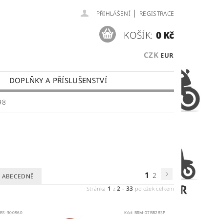
|
PŘIHLÁŠENÍ
REGISTRACE
KOŠÍK:
0 Kč
CZK
EUR
DOPLŇKY A PŘÍSLUŠENSTVÍ
 PLATBY
OBCHODNÍ PODMÍNKY
98
1
2
ABECEDNĚ
1
2
33
Stránka
z
-
položek celkem
:
BS-300860
Kód:
BRM-07BB28SP