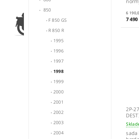
normy
850
7 490
F 850 GS
R 850 R
1995
1996
1997
1998
1999
2000
2001
2P-2
2002
DEST
2003
Skla
sada 
2004