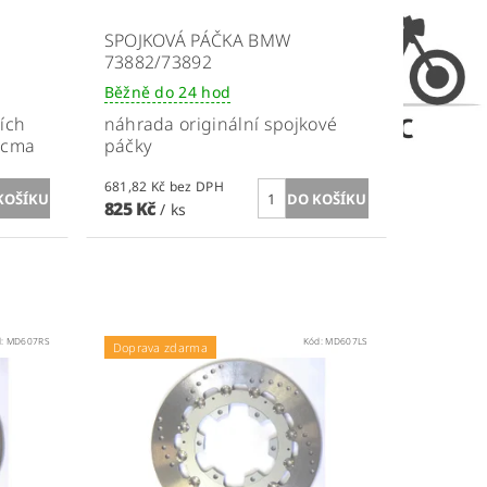
SPOJKOVÁ PÁČKA BMW
73882/73892
Běžně do 24 hod
ních
náhrada originální spojkové
Vicma
páčky
681,82 Kč bez DPH
825 Kč
/ ks
d:
MD607RS
Kód:
MD607LS
Doprava zdarma