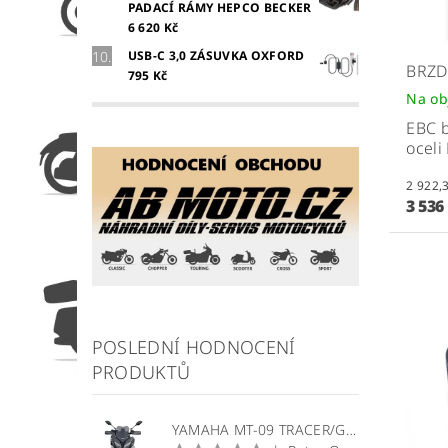
PADACÍ RÁMY HEPCO BECKER
6 620 Kč
USB-C 3,0 ZÁSUVKA OXFORD
BRZD
795 Kč
Na ob
EBC b
oceli
3 536
POSLEDNÍ HODNOCENÍ
PRODUKTŮ
YAMAHA MT-09 TRACER/GT plexi štít WRS Sport