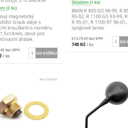
B OLEJE S TĚSNĚNÍM
Skladem
(1 ks)
dem
(2 ks)
BMW R 850 GS 98-99, R 8
kový magnetický
95-02, R 1100 GS 93-99, 
štěcí šroub oleje s
R 95-01, R 1100 RT 96-01, 
cím kroužkem o rozměru
spojkové lanko
1.5x14mm, otvor pro
čnostní drátek
615,70 Kč bez DPH
745 Kč
/ ks
351,24 Kč bez DPH
Kč
/ ks
Kód:
723.93.61