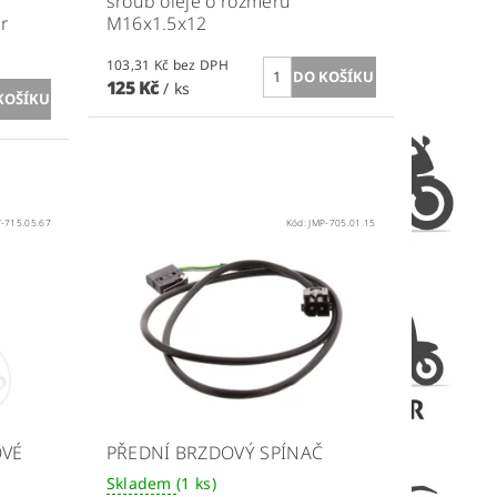
e
šroub oleje
o rozměru
r
M16x1.5x12
103,31 Kč bez DPH
125 Kč
/ ks
T-715.05.67
Kód:
JMP-705.01.15
OVÉ
PŘEDNÍ BRZDOVÝ SPÍNAČ
Skladem
(1 ks)