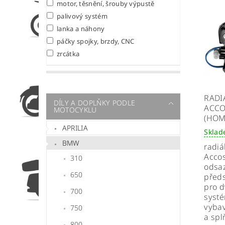
motor, těsnění, šrouby výpustě
palivový systém
lanka a náhony
páčky spojky, brzdy, CNC
zrcátka
RADI
DÍLY A DOPLŇKY PODLE
ACCO
MOTOCYKLU
(HOM
APRILIA
Skla
BMW
radi
Accos
310
odsaz
650
předs
pro 
700
systé
vyba
750
a spl
800