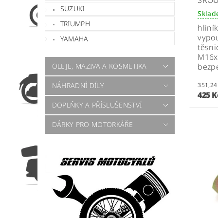
ŠROU
SUZUKI
Skla
TRIUMPH
hliní
vypou
YAMAHA
těsni
M16x
OLEJE, MAZIVA A KOSMETIKA
bezpe
NÁHRADNÍ DÍLY
425 
DOPLŇKY A PŘÍSLUŠENSTVÍ
DÁRKY PRO MOTORKÁŘE