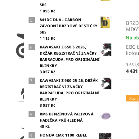
SBS
1 095 Kč
841DC DUAL CARBON
BRZD
ZÁVODNÍ BRZDOVÉ DESTIČKY
MD6
SBS
Na ob
1 115 Kč
EBC 
KAWASAKI Z 650 S 2026,
kotou
DRŽÁK REGISTRAČNÍ ZNAČKY
BARRACUDA, PRO ORIGINÁLNÍ
BLINKRY
4 431
3 057 Kč
KAWASAKI Z 900 25-26, DRŽÁK
REGISTRAČNÍ ZNAČKY
BARRACUDA, PRO ORIGINÁLNÍ
Dopra
BLINKRY
3 057 Kč
RMS BENZÍNOVÁ PALIVOVÁ
HADIČKA PRŮHLEDNÁ
40 Kč
HONDA CMX 1100 REBEL