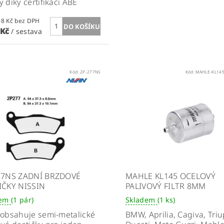
 díky certifikaci ABE
6 190,08 Kč bez DPH
 Kč
/ sestava
Kód:
2P-277NS
Kód:
MAHLE-KL145
77NS ZADNÍ BRZDOVÉ
MAHLE KL145 OCELOVÝ
IČKY NISSIN
PALIVOVÝ FILTR 8MM
dem
(1 pár)
Skladem
(1 ks)
obsahuje semi-metalické
BMW, Aprilia, Cagiva, Tri