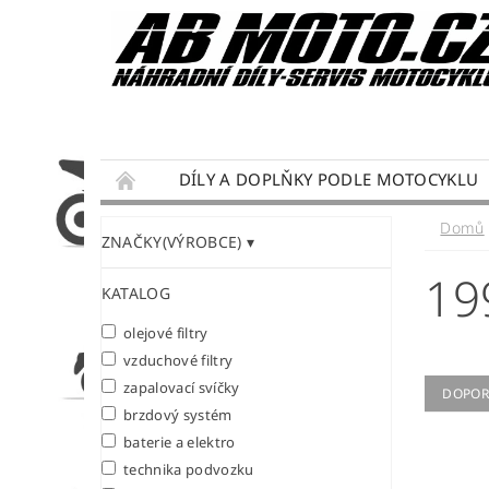
DÍLY A DOPLŇKY PODLE MOTOCYKLU
DÁRKY PRO MOTORKÁŘE
SERVIS MOTO
Domů
ZNAČKY(VÝROBCE)
PODMÍNKY OCHRANY OSOBNÍCH ÚDAJŮ
19
KATALOG
olejové filtry
vzduchové filtry
zapalovací svíčky
DOPOR
brzdový systém
baterie a elektro
technika podvozku