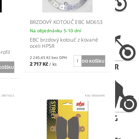
BRZDOVÝ KOTOUČ EBC MD653
Na objednávku 5-10 dní
EBC brzdový kotouč z kované
oceli HPSR
rofil
2 245,45 Kč bez DPH
2 717 Kč
/ ks
:
SBS742LS
Kód:
SBS644HS