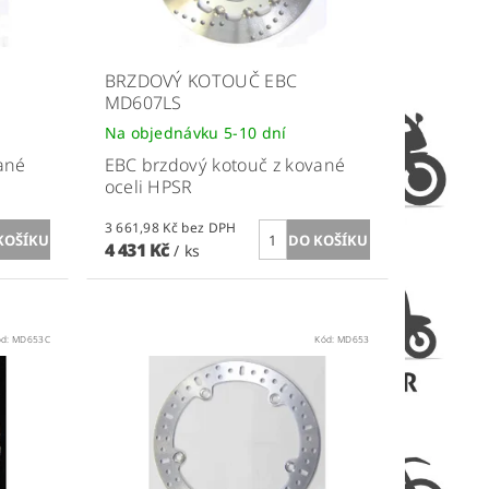
BRZDOVÝ KOTOUČ EBC
MD607LS
Na objednávku 5-10 dní
ané
EBC brzdový kotouč z kované
oceli HPSR
3 661,98 Kč bez DPH
4 431 Kč
/ ks
ód:
MD653C
Kód:
MD653