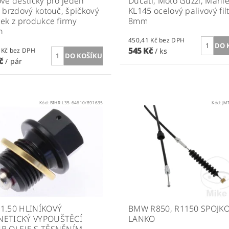
vé destičky pro jeden
Ducati, Moto Guzzi, Mahl
 brzdový kotouč, špičkový
KL145 ocelový palivový filt
ek z produkce firmy
8mm
n
450,41 Kč bez DPH
545 Kč
714,88 Kč bez DPH
/ ks
Kč
/ pár
Kód:
BIHR-L35-64610/891635
Kód:
JM
1.50 HLINÍKOVÝ
BMW R850, R1150 SPOJK
ETICKÝ VYPOUŠTĚCÍ
LANKO