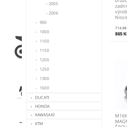
brzdo
2005
zadní
výrob
2006
Nissi
900
1000
865 
1100
1150
1200
1250
1300
1600
DUCATI
HONDA
KAWASAKI
M16X
MAGN
KTM