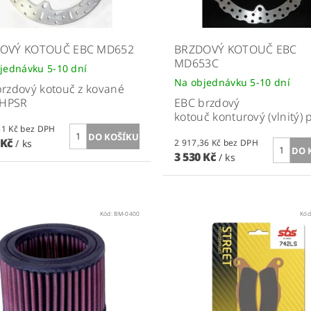
OVÝ KOTOUČ EBC MD652
BRZDOVÝ KOTOUČ EBC
MD653C
jednávku 5-10 dní
Na objednávku 5-10 dní
rzdový kotouč z kované
 HPSR
EBC brzdový
kotouč konturový (vlnitý) p
2 922,31 Kč bez DPH
 Kč
/ ks
2 917,36 Kč bez DPH
3 530 Kč
/ ks
Kód:
BM-0400
Kód