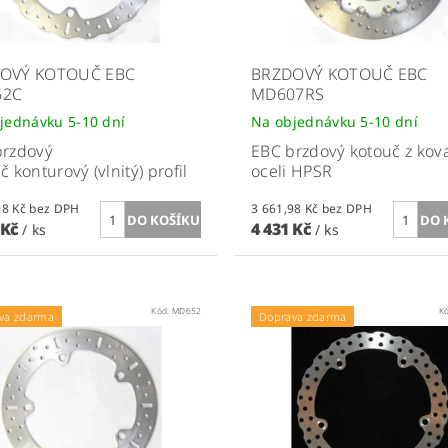
OVÝ KOTOUČ EBC
BRZDOVÝ KOTOUČ EBC
52C
MD607RS
jednávku 5-10 dní
Na objednávku 5-10 dní
brzdový
EBC brzdový kotouč z kov
č konturový (vlnitý) profil
oceli HPSR
3 661,98 Kč bez DPH
3 661,98 Kč bez DPH
 Kč
4 431 Kč
/ ks
/ ks
Kód:
MD652
K
va zdarma
Doprava zdarma