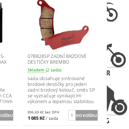
S-
07BB28SP ZADNÍ BRZDOVÉ
MAX
DESTIČKY BREMBO
Skladem
(2 sada)
sada obsahuje sintrované
brzdové destičky pro jeden
dle
zadní brzdový kotouč, směs SP
Ah CCA
se vyznačuje vynikajícím
171mm
výkonem a tepelnou stabilitou
896,69 Kč bez DPH
1 085 Kč
/ sada