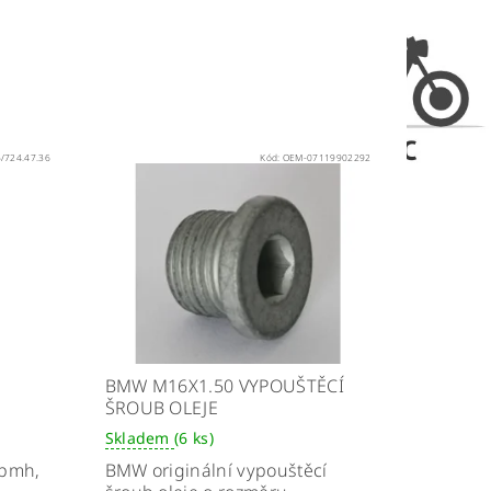
/724.47.36
Kód:
OEM-07119902292
BMW M16X1.50 VYPOUŠTĚCÍ
ŠROUB OLEJE
Skladem
(6 ks)
upmh,
BMW originální vypouštěcí