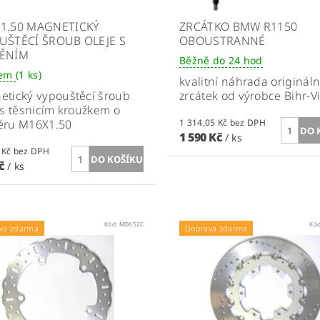
1.50 MAGNETICKÝ
ZRCÁTKO BMW R1150
UŠTĚCÍ ŠROUB OLEJE S
OBOUSTRANNÉ
ĚNÍM
Běžně do 24 hod
dem
(1 ks)
kvalitní náhrada originál
tický vypouštěcí šroub
zrcátek od výrobce Bihr-
 s těsnicím kroužkem o
ěru
M16X1.50
1 314,05 Kč bez DPH
1 590 Kč
/ ks
152,89 Kč bez DPH
Kč
/ ks
Kód:
MD652C
Kó
va zdarma
Doprava zdarma