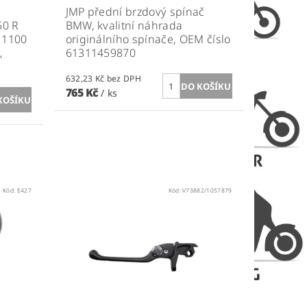
JMP přední brzdový spínač
50 R
BMW, kvalitní náhrada
R 1100
originálního spínače, OEM číslo
,
61311459870
632,23 Kč bez DPH
765 Kč
/ ks
Kód:
E427
Kód:
V73882/1057879