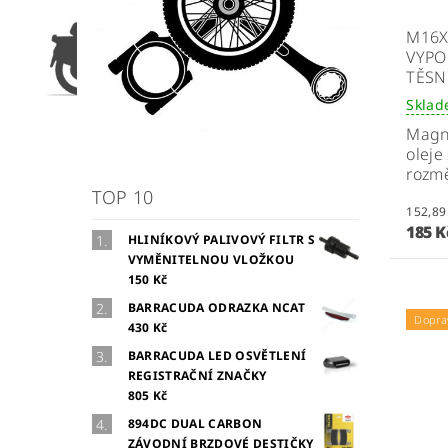
M16X
VYPO
TĚSN
Skla
Magne
oleje
rozm
TOP 10
185 
HLINÍKOVÝ PALIVOVÝ FILTR S
VYMĚNITELNOU VLOŽKOU
150 Kč
BARRACUDA ODRAZKA NCAT
Dopra
430 Kč
BARRACUDA LED OSVĚTLENÍ
REGISTRAČNÍ ZNAČKY
805 Kč
894DC DUAL CARBON
ZÁVODNÍ BRZDOVÉ DESTIČKY