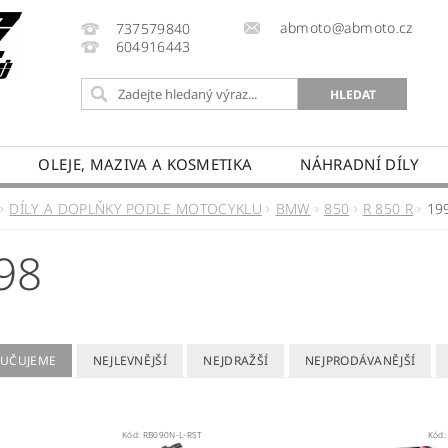
abmoto@abmoto.cz
737579840
604916443
OLEJE, MAZIVA A KOSMETIKA
NÁHRADNÍ DÍLY
CYKLŮ
KONTAKT
NAPIŠTE NÁM
DOPRAVA A
DÍLY A DOPLŇKY PODLE MOTOCYKLU
BMW
850
R 850 R
19
PRODÁVANÉ ZNAČKY
HODNOCENÍ OBCHODU
98
UČUJEME
NEJLEVNĚJŠÍ
NEJDRAŽŠÍ
NEJPRODÁVANĚJŠÍ
Kód:
RB090N-L-RST
Kód