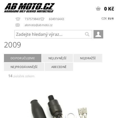
0 Kč
CZK
EUR
737579840
604916443
abmoto@abmoto.cz
2009
DOPORUČUJEME
NEJLEVNĚJŠÍ
NEJDRAŽŠÍ
NEJPRODÁVANĚJŠÍ
ABECEDNĚ
14
položek celkem