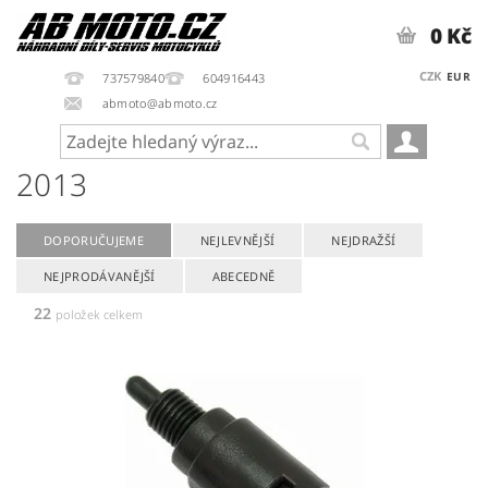
0 Kč
CZK
EUR
737579840
604916443
abmoto@abmoto.cz
2013
DOPORUČUJEME
NEJLEVNĚJŠÍ
NEJDRAŽŠÍ
NEJPRODÁVANĚJŠÍ
ABECEDNĚ
22
položek celkem