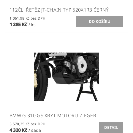
112ČL. ŘETĚZ JT-CHAIN TYP 520X1R3 ČERNÝ
1 061,98 Kč bez DPH
1 285 Kč
/ ks
BMW G 310 GS KRYT MOTORU ZIEGER
3 570,25 Kč bez DPH
DETAIL
4 320 Kč
/ sada