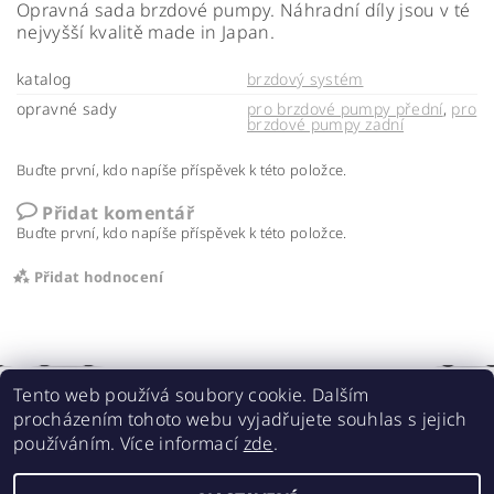
Opravná sada brzdové pumpy. Náhradní díly jsou v té
nejvyšší kvalitě made in Japan.
katalog
brzdový systém
opravné sady
pro brzdové pumpy přední
,
pro
brzdové pumpy zadní
Buďte první, kdo napíše příspěvek k této položce.
Přidat komentář
Buďte první, kdo napíše příspěvek k této položce.
Přidat hodnocení
Tento web používá soubory cookie. Dalším
procházením tohoto webu vyjadřujete souhlas s jejich
používáním. Více informací
zde
.
Acebikes bezpečná přeprava, parkování motocyklů a skútrů