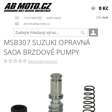
0 Kč
CZK
EUR
737579840
604916443
abmoto@abmoto.cz
MSB307 SUZUKI OPRAVNÁ
SADA BRZDOVÉ PUMPY
Neohodnoceno