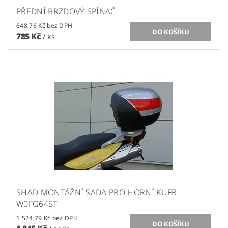
PŘEDNÍ BRZDOVÝ SPÍNAČ
648,76 Kč bez DPH
785 Kč
/ ks
SHAD MONTÁŽNÍ SADA PRO HORNÍ KUFR
W0FG64ST
1 524,79 Kč bez DPH