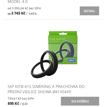
MODEL 4.0
od 3 095,04 Kč bez DPH
DETAIL
3 745 Kč
/ sada
od
SKF KITB-41S SIMERING A PRACHOVKA DO
PŘEDNÍ VIDLICE SHOWA Ø41X54X9
739,67 Kč bez DPH
895 Kč
/ pár