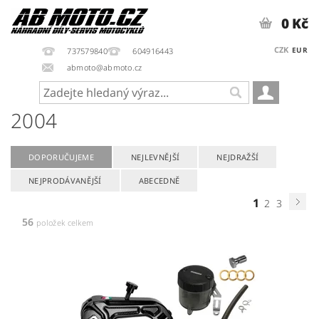
0 Kč
CZK
EUR
737579840
604916443
abmoto@abmoto.cz
2004
DOPORUČUJEME
NEJLEVNĚJŠÍ
NEJDRAŽŠÍ
NEJPRODÁVANĚJŠÍ
ABECEDNĚ
1
2
3
56
položek celkem