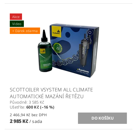
Akce
Video
+ Dárek zdarma
SCOTTOILER VSYSTEM ALL CLIMATE
AUTOMATICKÉ MAZÁNÍ ŘETĚZU
Původně:
3 585 Kč
Ušetříte
:
600 Kč (–16 %)
2 466,94 Kč bez DPH
2 985 Kč
/ sada