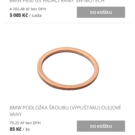
BMW F650 GS PADACÍ RÁMY SW-MOTECH
4 202,48 Kč bez DPH
5 085 Kč
/ sada
BMW PODLOŽKA ŠROUBU (VÝPUŠTÁKU) OLEJOVÉ
VANY
70,25 Kč bez DPH
85 Kč
/ ks