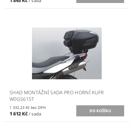
1 845 Kč
/ sada
SHAD MONTÁŽNÍ SADA PRO HORNÍ KUFR
W0GS61ST
1 332,23 Kč bez DPH
1 612 Kč
/ sada