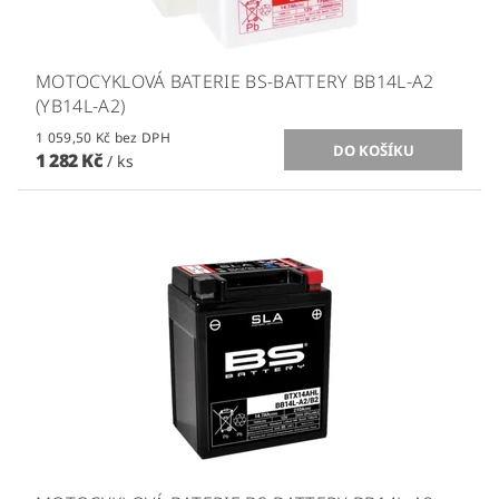
MOTOCYKLOVÁ BATERIE BS-BATTERY BB14L-A2
(YB14L-A2)
1 059,50 Kč bez DPH
1 282 Kč
/ ks