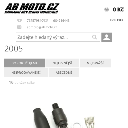
0 Kč
CZK
EUR
737579840
604916443
abmoto@abmoto.cz
2005
DOPORUČUJEME
NEJLEVNĚJŠÍ
NEJDRAŽŠÍ
NEJPRODÁVANĚJŠÍ
ABECEDNĚ
16
položek celkem