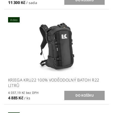
11 300 Kč
/ sada
Video
KRIEGA KRU22 100% VODĚODOLNÝ BATOH R22
LITRŮ
4 037,19 Kč bez DPH
4 885 Kč
/ ks