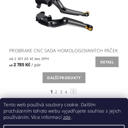
PROBRAKE CNC SADA HOMOLOGOVANÝCH PÁČEK
od 2 301,65 Kč bez DPH
DETAIL
2 785 Kč
/ pár
od
DALŠÍ PRODUKTY
1
2
3
4
Tento web používá soubory cookie. Dalším
procházením tohoto webu vyjadřujete souhlas s jejich
používáním. Více informací
zde
.
Acebikes bezpečná přeprava, parkování motocyklů a skútrů