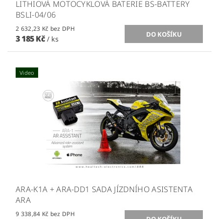
LITHIOVÁ MOTOCYKLOVÁ BATERIE BS-BATTERY
BSLI-04/06
2 632,23 Kč bez DPH
3 185 Kč
/ ks
Video
ARA-K1A + ARA-DD1 SADA JÍZDNÍHO ASISTENTA
ARA
9 338,84 Kč bez DPH