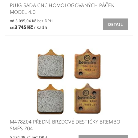
PUIG SADA CNC HOMOLOGOVANÝCH PÁČEK
MODEL 4.0
od 3 095,04 Kč bez DPH
DETAIL
3 745 Kč
/ sada
od
M478Z04 PŘEDNÍ BRZDOVÉ DESTIČKY BREMBO
SMĚS Z04
5 574,38 Kč bez DPH