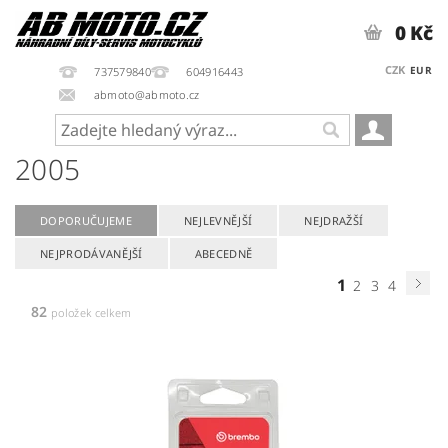
0 Kč
CZK
EUR
737579840
604916443
abmoto@abmoto.cz
2005
DOPORUČUJEME
NEJLEVNĚJŠÍ
NEJDRAŽŠÍ
NEJPRODÁVANĚJŠÍ
ABECEDNĚ
1
2
3
4
82
položek celkem