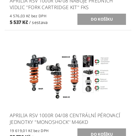
APRILIA RSV 1000R 04/08 NÁBOJE PŘEDNÍCH
VIDLIC ''FORK CARTRIDGE KIT'' FKS
4 576,03 Kč bez DPH
5 537 Kč
/ sestava
APRILIA RSV 1000R 04/08 CENTRÁLNÍ PÉROVACÍ
JEDNOTKY ''MONOSHOCK'' M46KD
19 619,01 Kč bez DPH