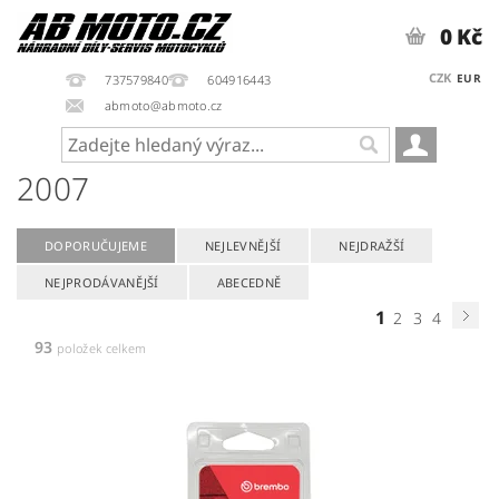
0 Kč
CZK
EUR
737579840
604916443
abmoto@abmoto.cz
2007
DOPORUČUJEME
NEJLEVNĚJŠÍ
NEJDRAŽŠÍ
NEJPRODÁVANĚJŠÍ
ABECEDNĚ
1
2
3
4
93
položek celkem