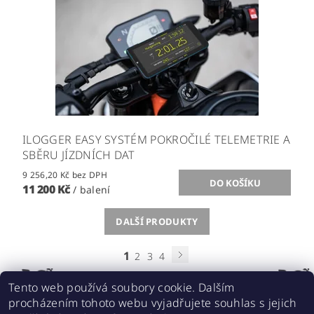
ILOGGER EASY SYSTÉM POKROČILÉ TELEMETRIE A
SBĚRU JÍZDNÍCH DAT
9 256,20 Kč bez DPH
11 200 Kč
/ balení
DALŠÍ PRODUKTY
1
2
3
4
Tento web používá soubory cookie. Dalším
procházením tohoto webu vyjadřujete souhlas s jejich