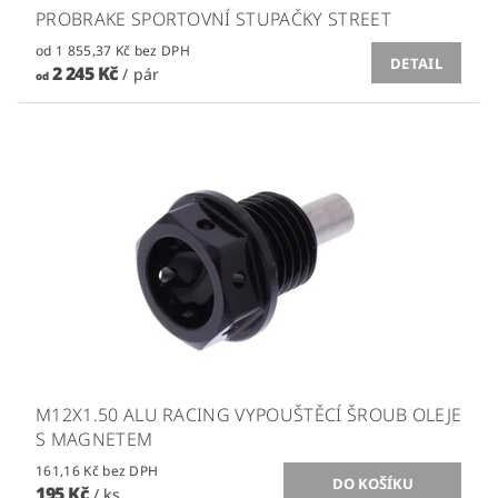
PROBRAKE SPORTOVNÍ STUPAČKY STREET
od 1 855,37 Kč bez DPH
DETAIL
2 245 Kč
/ pár
od
M12X1.50 ALU RACING VYPOUŠTĚCÍ ŠROUB OLEJE
S MAGNETEM
161,16 Kč bez DPH
195 Kč
/ ks