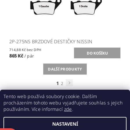
2P-275NS BRZDOVÉ DESTIČKY NISSIN
714,88 Kč bez DPH
865 Kč
/ pár
DALŠÍ PRODUKTY
1
2
Tento web používá soubory cookie. Dalším
procházením tohoto webu vyjadřujete souhlas s jejich
používáním. Více informací
zde
.
Acebikes bezpečná přeprava, parkování motocyklů a skútrů
NASTAVENÍ