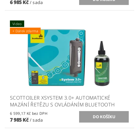
6 985 Kč
/ sada
Video
+ Dárek zdarma
SCOTTOILER XSYSTEM 3.0+ AUTOMATICKÉ
MAZÁNÍ ŘETĚZU S OVLÁDÁNÍM BLUETOOTH
6 599,17 Kč bez DPH
7 985 Kč
/ sada