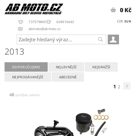
0 Kč
CZK
EUR
737579840
604916443
abmoto@abmoto.cz
2013
DOPORUČUJEME
NEJLEVNĚJŠÍ
NEJDRAŽŠÍ
NEJPRODÁVANĚJŠÍ
ABECEDNĚ
1
2
48
položek celkem