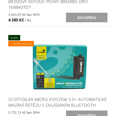
BRZDOVÝ KOTOUČ PEVNÝ BREMBO ORO
168B407D7
3 623,97 Kč bez DPH
4 385 Kč
/ ks
Video
+ Dárek zdarma
SCOTTOILER MICRO XSYSTEM 3.0+ AUTOMATICKÉ
MAZÁNÍ ŘETĚZU S OVLÁDÁNÍM BLUETOOTH
5 772,73 Kč bez DPH