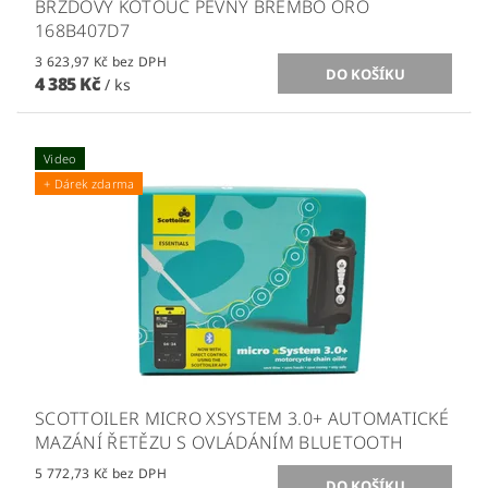
BRZDOVÝ KOTOUČ PEVNÝ BREMBO ORO
168B407D7
3 623,97 Kč bez DPH
4 385 Kč
/ ks
Video
+ Dárek zdarma
SCOTTOILER MICRO XSYSTEM 3.0+ AUTOMATICKÉ
MAZÁNÍ ŘETĚZU S OVLÁDÁNÍM BLUETOOTH
5 772,73 Kč bez DPH