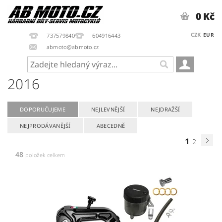
0 Kč
CZK
EUR
737579840
604916443
abmoto@abmoto.cz
2016
DOPORUČUJEME
NEJLEVNĚJŠÍ
NEJDRAŽŠÍ
NEJPRODÁVANĚJŠÍ
ABECEDNĚ
1
2
48
položek celkem