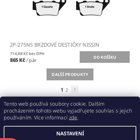
2P-275NS BRZDOVÉ DESTIČKY NISSIN
714,88 Kč bez DPH
865 Kč
/ pár
DALŠÍ PRODUKTY
1
2
Tento web používá soubory cookie. Dalším
procházením tohoto webu vyjadřujete souhlas s jejich
používáním. Více informací
zde
.
Acebikes bezpečná přeprava, parkování motocyklů a skútrů
NASTAVENÍ