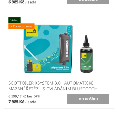
6 985 Kč
/ sada
Video
+ Dárek zdarma
SCOTTOILER XSYSTEM 3.0+ AUTOMATICKÉ
MAZÁNÍ ŘETĚZU S OVLÁDÁNÍM BLUETOOTH
6 599,17 Kč bez DPH
7 985 Kč
/ sada