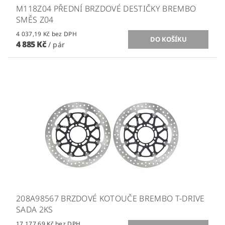
M118Z04 PŘEDNÍ BRZDOVÉ DESTIČKY BREMBO
SMĚS Z04
4 037,19 Kč bez DPH
4 885 Kč
/ pár
208A98567 BRZDOVÉ KOTOUČE BREMBO T-DRIVE
SADA 2KS
17 177,69 Kč bez DPH