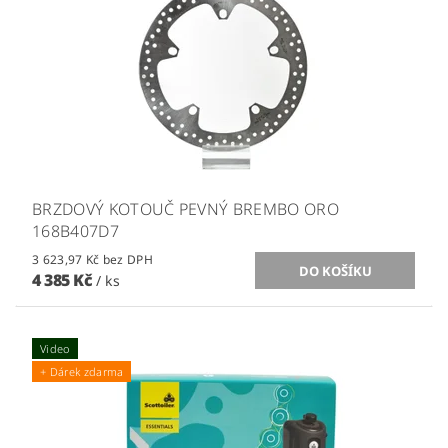
BRZDOVÝ KOTOUČ PEVNÝ BREMBO ORO
168B407D7
3 623,97 Kč bez DPH
4 385 Kč
/ ks
Video
+ Dárek zdarma