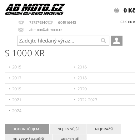
0 Kč
CZK
EUR
737579840
604916443
abmoto@abmoto.cz
S 1000 XR
2015
2016
2017
2018
2019
2020
2021
2022-2023
2024
DOPORUČUJEME
NEJLEVNĚJŠÍ
NEJDRAŽŠÍ
NEJPRODÁVANĚJŠÍ
ABECEDNĚ