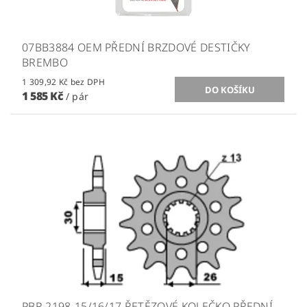
07BB3884 OEM PŘEDNÍ BRZDOVÉ DESTIČKY
BREMBO
1 309,92 Kč bez DPH
1 585 Kč
/ pár
PBR 2198-15/16/17 ŘETĚZOVÉ KOLEČKO PŘEDNÍ