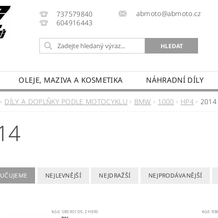
abmoto@abmoto.cz
737579840
604916443
OLEJE, MAZIVA A KOSMETIKA
NÁHRADNÍ DÍLY
CYKLŮ
KONTAKT
NAPIŠTE NÁM
DOPRAVA A
DÍLY A DOPLŇKY PODLE MOTOCYKLU
BMW
1000
HP4
2014
PRODÁVANÉ ZNAČKY
HODNOCENÍ OBCHODU
14
UČUJEME
NEJLEVNĚJŠÍ
NEJDRAŽŠÍ
NEJPRODÁVANĚJŠÍ
Kód:
SBS901DS-2 HERI
Kód:
RB