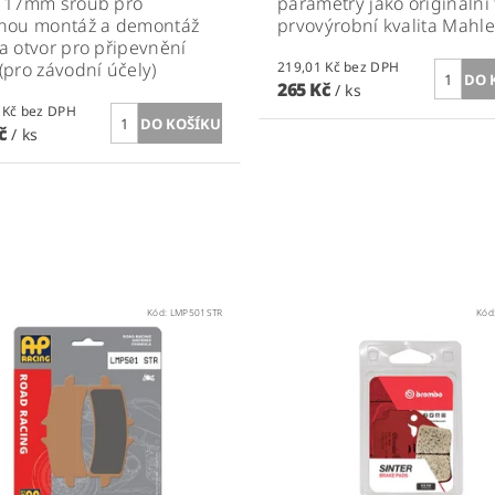
ů, 17mm šroub pro
parametry jako originální fi
nou montáž a demontáž
prvovýrobní kvalita Mahle
u a otvor pro připevnění
u (pro závodní účely)
219,01 Kč bez DPH
265 Kč
/ ks
214,88 Kč bez DPH
Kč
/ ks
Kód:
LMP501STR
Kód