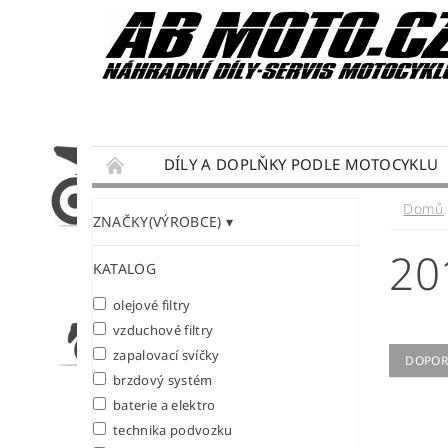
DÍLY A DOPLŇKY PODLE MOTOCYKLU
DÁRKY PRO MOTORKÁŘE
SERVIS MOTO
Domů
ZNAČKY(VÝROBCE)
PODMÍNKY OCHRANY OSOBNÍCH ÚDAJŮ
20
KATALOG
olejové filtry
vzduchové filtry
zapalovací svíčky
DOPOR
brzdový systém
baterie a elektro
technika podvozku