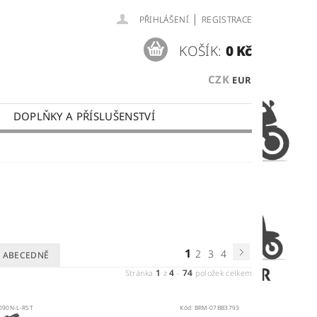
|
PŘIHLÁŠENÍ
REGISTRACE
KOŠÍK:
0 Kč
CZK
EUR
DOPLŇKY A PŘÍSLUŠENSTVÍ
 PLATBY
OBCHODNÍ PODMÍNKY
1
2
3
4
ABECEDNĚ
1
4
74
Stránka
z
-
položek celkem
090N-L-RST
Kód:
BRM-07BB3793