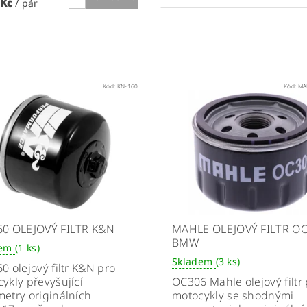
 Kč
/ pár
Kód:
KN-160
Kód:
MA
60 OLEJOVÝ FILTR K&N
MAHLE OLEJOVÝ FILTR O
BMW
dem
(1 ks)
Skladem
(3 ks)
0 olejový filtr K&N pro
ykly převyšující
OC306 Mahle olejový filtr
etry originálních
motocykly se shodnými