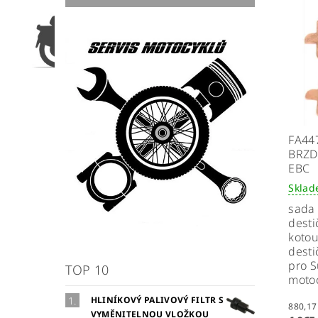
FA44
BRZD
EBC
Skla
sada
desti
kotou
desti
pro S
TOP 10
moto
HLINÍKOVÝ PALIVOVÝ FILTR S
VYMĚNITELNOU VLOŽKOU