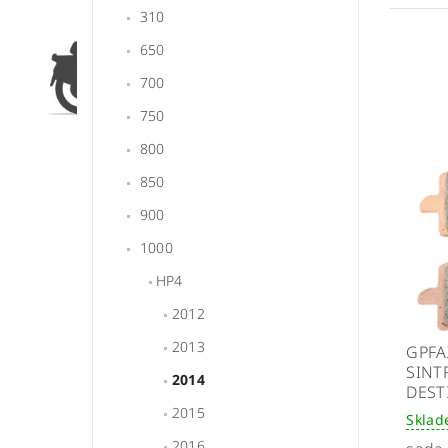
310
650
700
750
800
850
900
1000
HP4
2012
2013
GPFA
SINT
2014
DEST
2015
Skla
2016