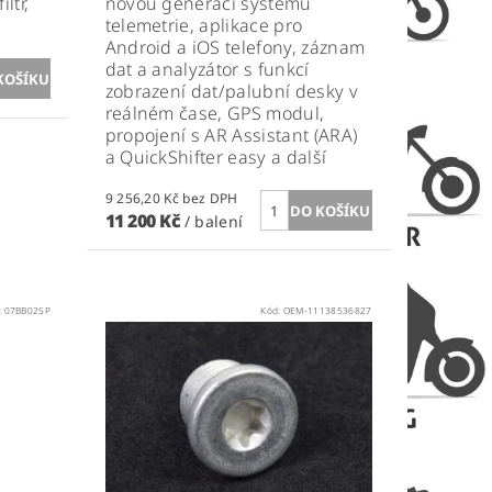
ltr,
novou generaci systémů
telemetrie, aplikace pro
Android a iOS telefony, záznam
dat a analyzátor s funkcí
zobrazení dat/palubní desky v
reálném čase, GPS modul,
propojení s AR Assistant (ARA)
a QuickShifter easy a další
9 256,20 Kč bez DPH
11 200 Kč
/ balení
:
07BB02SP
Kód:
OEM-11138536827