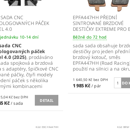
 SADA CNC
EPFA447HH PŘEDNÍ
OLOGOVANÝCH PÁČEK
SINTROVANÉ BRZDOVÉ
L 4.0
DESTIČKY EXTREME PRO 
jednávku 10-14 dní
Běžně do 72 hod
sada CNC
sada
sada obsahuje brzd
logovaných páček
destičky pro jeden přední
 4.0 (2025)
, prodáváno
brzdový kotouč, směs
sada spojková a brzdová
EPFA447HH (Road Racing)
 s adaptéry, špičkové CNC
použití na silnici a na ok
vané páčky, čtyři modely
dení páček s několika
1 640,50 Kč bez DPH
1 985 Kč
vnými kombinacemi
/ pár
od 3 095,04 Kč bez DPH
DETAIL
45 Kč
/ sada
Kód:
EBC-FA447HH
Kód:
BRM-