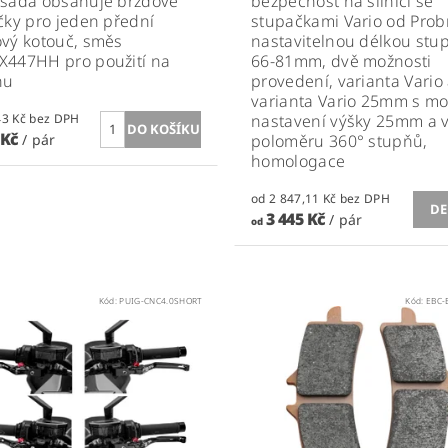
sada obsahuje brzdové
bezpečnost na silnici se
čky pro jeden přední
stupačkami Vario od Prob
vý kotouč, směs
nastavitelnou délkou stu
X447HH pro použití na
66-81mm, dvě možnosti
hu
provedení, varianta Vario
varianta Vario 25mm s mo
1 888,43 Kč bez DPH
nastavení výšky 25mm a 
 Kč
/ pár
poloměru 360° stupňů,
homologace
od 2 847,11 Kč bez DPH
DE
3 445 Kč
/ pár
od
Kód:
PUIG-CNC4.0SHORT
Kód:
EBC-