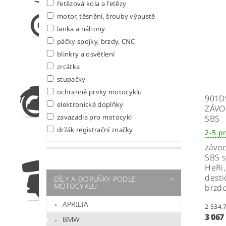
řetězová kola a řetězy
motor, těsnění, šrouby výpustě
lanka a náhony
páčky spojky, brzdy, CNC
blinkry a osvětlení
zrcátka
stupačky
ochranné prvky motocyklu
901D
elektronické doplňky
ZÁVO
zavazadla pro motocykl
SBS
držák registrační značky
2-5 p
závod
SBS s
HeRi
desti
DÍLY A DOPLŇKY PODLE
MOTOCYKLU
brzdo
APRILIA
3 067
BMW