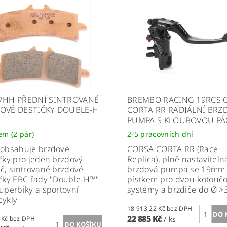
7HH PŘEDNÍ SINTROVANÉ
BREMBO RACING 19RCS 
OVÉ DESTIČKY DOUBLE-H
CORTA RR RADIÁLNÍ BRZ
PUMPA S KLOUBOVOU P
dem
(2 pár)
2-5 pracovních dní
obsahuje brzdové
CORSA CORTA RR (Race
čky pro jeden brzdový
Replica), plně nastaviteln
č, sintrované brzdové
brzdová pumpa se 19mm
čky EBC řady "Double-H™"
pístkem pro dvou-kotouč
uperbiky a sportovní
systémy a brzdiče do Ø 
cykly
18 913,22 Kč bez DPH
22 885 Kč
880,17 Kč bez DPH
/ ks