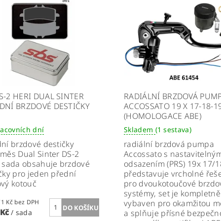
S-2 HERI DUAL SINTER
RADIÁLNÍ BRZDOVÁ PUM
DNÍ BRZDOVÉ DESTIČKY
ACCOSSATO 19 X 17-18-1
(HOMOLOGACE ABE)
racovních dní
Skladem
(1 sestava)
ní brzdové destičky
radiální brzdová pumpa
měs Dual Sinter DS-2
Accossato s nastavitelný
,
sada
obsahuje
brzdové
odsazením (PRS) 19x 17/1
čky pro jeden přední
představuje vrcholné řeš
vý kotouč
pro dvoukotoučové brzdo
systémy, set je kompletně
2 534,71 Kč bez DPH
vybaven pro okamžitou m
 Kč
/ sada
a splňuje přísné bezpečn