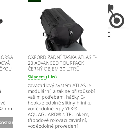
CORSA
OXFORD ZADNÍ TAŠKA ATLAS T-
DOVÁ
20 ADVANCED TOURPACK
ÁČKOU
ČERNÝ OBJEM 20 LITRŮ
Skladem
(1 ks)
zavazadlový systém ATLAS je
á
modulární, a tak se přizpůsobí
vašim potřebám, háčky G-
ové
hooks z odolné slitiny hliníku,
>32mm
voděodolné zipy YKK®
AQUAGUARD® s TPU okem,
tříbodové rolovací zavírání,
voděodolné provedení