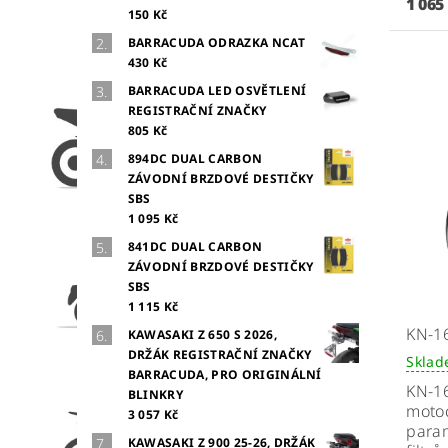
1 065
150 Kč
BARRACUDA ODRAZKA NCAT
430 Kč
BARRACUDA LED OSVĚTLENÍ
REGISTRAČNÍ ZNAČKY
805 Kč
894DC DUAL CARBON
ZÁVODNÍ BRZDOVÉ DESTIČKY
SBS
1 095 Kč
841DC DUAL CARBON
ZÁVODNÍ BRZDOVÉ DESTIČKY
SBS
1 115 Kč
KN-1
KAWASAKI Z 650 S 2026,
DRŽÁK REGISTRAČNÍ ZNAČKY
Skla
BARRACUDA, PRO ORIGINÁLNÍ
KN-16
BLINKRY
motoc
3 057 Kč
param
KAWASAKI Z 900 25-26, DRŽÁK