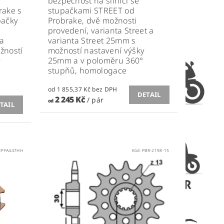
bezpečnost na silnici se
rake s
stupačkami STREET od
pačky
Probrake, dvě možnosti
provedení, varianta Street a
 a
varianta Street 25mm s
žností
možností nastavení výšky
v
25mm a v poloměru 360°
stupňů, homologace
od 1 855,37 Kč bez DPH
DETAIL
2 245 Kč
/ pár
od
TAIL
EPFA447HH
Kód:
PBR-2198-15