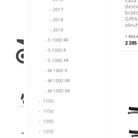
sada
desti
2017
brzdo
GPFA
2018
okru
2019
S 1000 RR
2 285
S 1000 R
S 1000 XR
M 1000 R
M 1000 RR
M 1000 XR
1100
1150
1200
1250