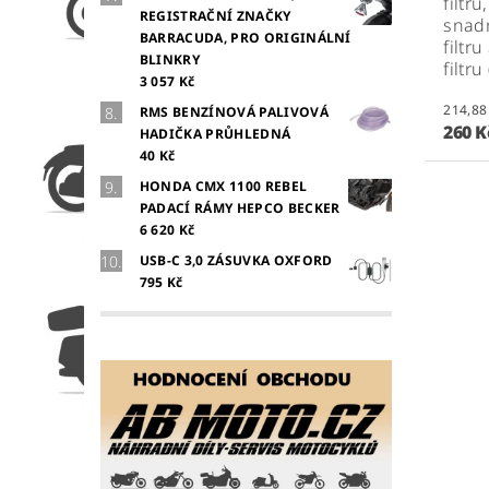
filtr
REGISTRAČNÍ ZNAČKY
snad
BARRACUDA, PRO ORIGINÁLNÍ
filtr
BLINKRY
filtr
3 057 Kč
RMS BENZÍNOVÁ PALIVOVÁ
260 
HADIČKA PRŮHLEDNÁ
40 Kč
HONDA CMX 1100 REBEL
PADACÍ RÁMY HEPCO BECKER
6 620 Kč
USB-C 3,0 ZÁSUVKA OXFORD
795 Kč