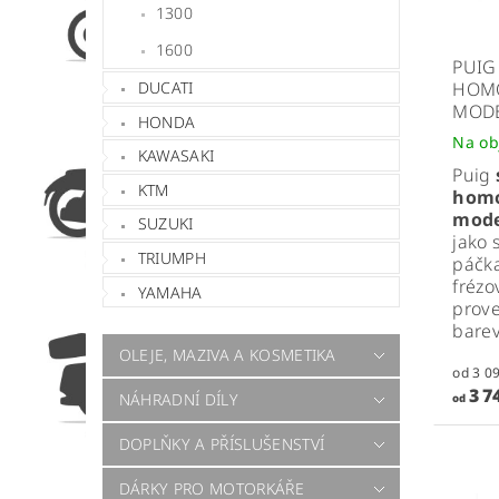
1300
1600
PUIG
DUCATI
HOM
MODE
HONDA
Na ob
KAWASAKI
Puig
KTM
homo
model
SUZUKI
jako 
TRIUMPH
páčka
frézo
YAMAHA
prove
bare
OLEJE, MAZIVA A KOSMETIKA
3 7
NÁHRADNÍ DÍLY
od
DOPLŇKY A PŘÍSLUŠENSTVÍ
DÁRKY PRO MOTORKÁŘE