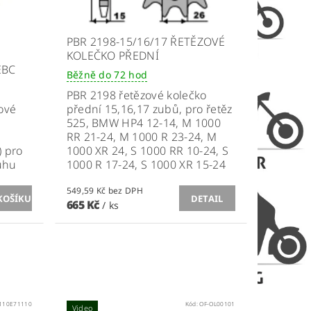
PBR 2198-15/16/17 ŘETĚZOVÉ
KOLEČKO PŘEDNÍ
EBC
Běžně do 72 hod
PBR 2198 řetězové kolečko
ové
přední 15,16,17 zubů, pro řetěz
525, BMW
HP4 12-14, M 1000
RR 21-24, M 1000 R 23-24, M
 pro
1000 XR 24, S 1000 RR 10-24, S
ruhu
1000 R 17-24, S 1000 XR 15-24
549,59 Kč bez DPH
DETAIL
665 Kč
/ ks
110E71110
Kód:
OF-OL00101
Video