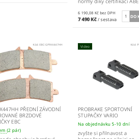
normy díky certifikaci ABE
6 190,08 Kč bez DPH
7 490 Kč
/ sestava
Kód:
EBC-GPFAX447HH
Kód:
P
Video
X447HH PŘEDNÍ ZÁVODNÍ
PROBRAKE SPORTOVNÍ
ROVANÉ BRZDOVÉ
STUPAČKY VARIO
IČKY EBC
Na objednávku 5-10 dní
dem
(2 pár)
zvyšte si přilnavost a