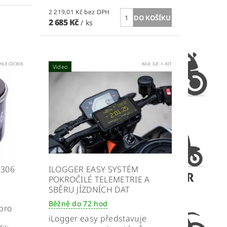
2 219,01 Kč bez DPH
2 685 Kč
/ ks
HLE-OC306
Kód:
ILE-1-KIT
Video
C306
ILOGGER EASY SYSTÉM
POKROČILÉ TELEMETRIE A
SBĚRU JÍZDNÍCH DAT
Běžně do 72 hod
 pro
iLogger easy představuje