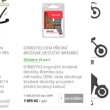
PA
07BB3793 OEM PŘEDNÍ
9 PRS
BRZDOVÉ DESTIČKY BREMBO
Skladem
(4 pár)
07BB3793 originální brzdové
destičky Brembo jsou
m
náhradou OEM, sada obsahuje
8/19
brzdové destičky pro jeden
ení
přední brzdový kotouč
vé
1 400,83 Kč bez DPH
1 695 Kč
ontáž
/ pár
ostní