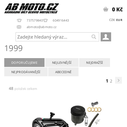
0 Kč
CZK
EUR
737579840
604916443
abmoto@abmoto.cz
1999
DOPORUČUJEME
NEJLEVNĚJŠÍ
NEJDRAŽŠÍ
NEJPRODÁVANĚJŠÍ
ABECEDNĚ
1
2
48
položek celkem