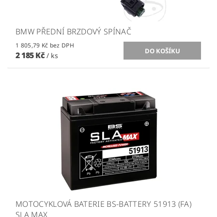
BMW PŘEDNÍ BRZDOVÝ SPÍNAČ
1 805,79 Kč bez DPH
2 185 Kč
/ ks
MOTOCYKLOVÁ BATERIE BS-BATTERY 51913 (FA)
SLA MAX