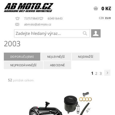
0 Kč
CZK
EUR
737579840
604916443
abmoto@abmoto.cz
2003
DOPORUČUJEME
NEJLEVNĚJŠÍ
NEJDRAŽŠÍ
NEJPRODÁVANĚJŠÍ
ABECEDNĚ
1
2
3
52
položek celkem