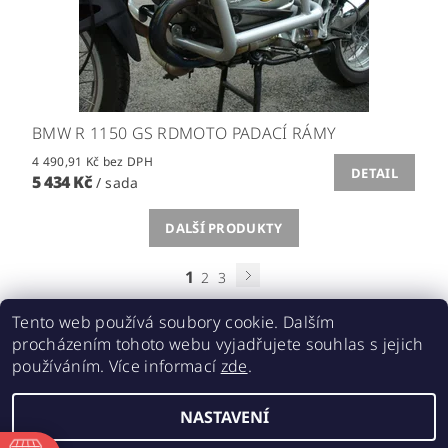
BMW R 1150 GS RDMOTO PADACÍ RÁMY
4 490,91 Kč bez DPH
DETAIL
5 434 Kč
/ sada
DALŠÍ PRODUKTY
1
2
3
Tento web používá soubory cookie. Dalším
procházením tohoto webu vyjadřujete souhlas s jejich
používáním. Více informací
zde
.
Acebikes bezpečná přeprava, parkování motocyklů a skútrů
NASTAVENÍ
2026 ©
ABMOTO.CZ
, všechna práva vyhrazena