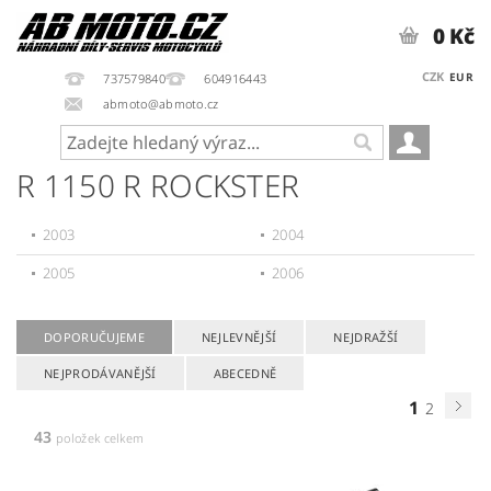
0 Kč
CZK
EUR
737579840
604916443
abmoto@abmoto.cz
R 1150 R ROCKSTER
2003
2004
2005
2006
DOPORUČUJEME
NEJLEVNĚJŠÍ
NEJDRAŽŠÍ
NEJPRODÁVANĚJŠÍ
ABECEDNĚ
1
2
43
položek celkem