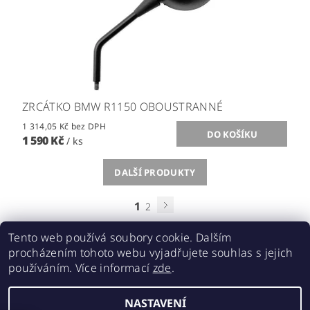
ZRCÁTKO BMW R1150 OBOUSTRANNÉ
1 314,05 Kč bez DPH
1 590 Kč
/ ks
DALŠÍ PRODUKTY
1
2
Tento web používá soubory cookie. Dalším
procházením tohoto webu vyjadřujete souhlas s jejich
používáním. Více informací
zde
.
Acebikes bezpečná přeprava, parkování motocyklů a skútrů
NASTAVENÍ