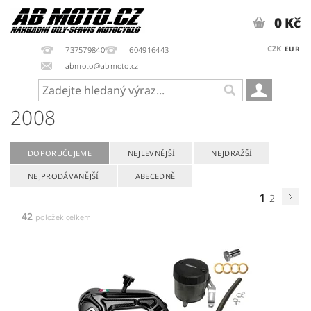
0 Kč
CZK
EUR
737579840
604916443
abmoto@abmoto.cz
2008
DOPORUČUJEME
NEJLEVNĚJŠÍ
NEJDRAŽŠÍ
NEJPRODÁVANĚJŠÍ
ABECEDNĚ
1
2
42
položek celkem