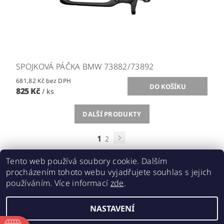
SPOJKOVÁ PÁČKA BMW 73882/73892
681,82 Kč bez DPH
825 Kč
/ ks
DALŠÍ PRODUKTY
1
2
Tento web používá soubory cookie. Dalším
procházením tohoto webu vyjadřujete souhlas s jejich
používáním. Více informací
zde
.
Acebikes bezpečná přeprava, parkování motocyklů a skútrů
NASTAVENÍ
2026 ©
ABMOTO.CZ
, všechna práva vyhrazena