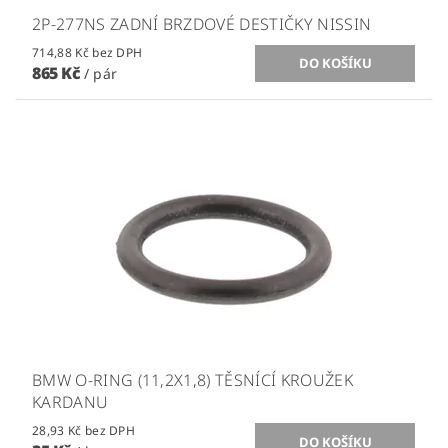
2P-277NS ZADNÍ BRZDOVÉ DESTIČKY NISSIN
714,88 Kč bez DPH
865 Kč
/ pár
BMW O-RING (11,2X1,8) TĚSNÍCÍ KROUŽEK
KARDANU
28,93 Kč bez DPH