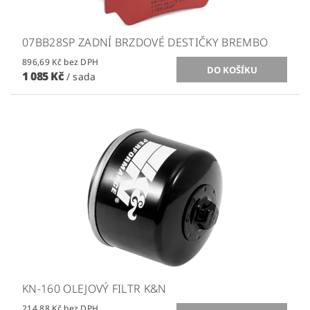
07BB28SP ZADNÍ BRZDOVÉ DESTIČKY BREMBO
896,69 Kč bez DPH
1 085 Kč
/ sada
KN-160 OLEJOVÝ FILTR K&N
214,88 Kč bez DPH