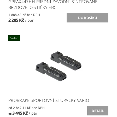
GPFAX447HH PŘEDNÍ ZÁVODNÍ SINTROVANÉ
BRZDOVÉ DESTIČKY EBC
1 888,43 Kč bez DPH
2 285 Kč
/ pár
Video
PROBRAKE SPORTOVNÍ STUPAČKY VARIO
od 2 847,11 Kč bez DPH
DETAIL
3 445 Kč
/ pár
od