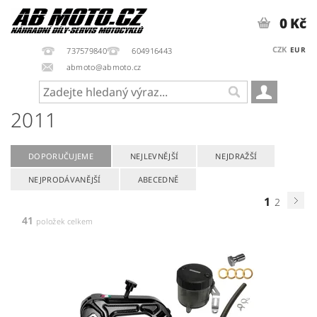
0 Kč
CZK
EUR
737579840
604916443
abmoto@abmoto.cz
2011
DOPORUČUJEME
NEJLEVNĚJŠÍ
NEJDRAŽŠÍ
NEJPRODÁVANĚJŠÍ
ABECEDNĚ
1
2
41
položek celkem