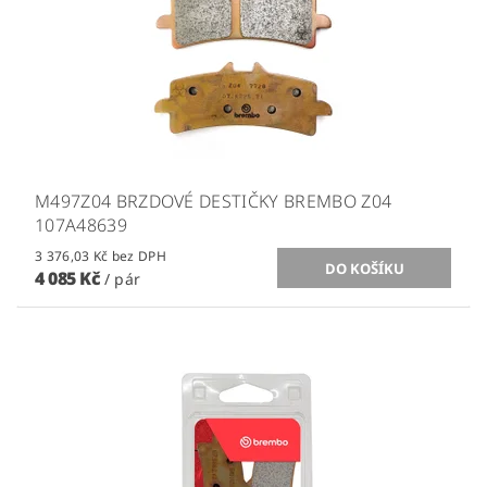
M497Z04 BRZDOVÉ DESTIČKY BREMBO Z04
107A48639
3 376,03 Kč bez DPH
4 085 Kč
/ pár