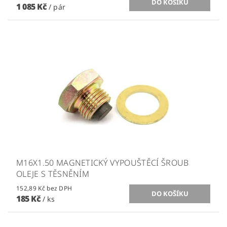
1 085 Kč
/ pár
M16X1.50 MAGNETICKÝ VYPOUŠTĚCÍ ŠROUB
OLEJE S TĚSNĚNÍM
152,89 Kč bez DPH
185 Kč
/ ks