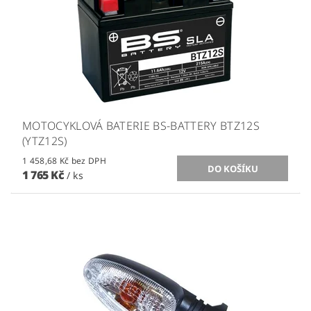
MOTOCYKLOVÁ BATERIE BS-BATTERY BTZ12S
(YTZ12S)
1 458,68 Kč bez DPH
1 765 Kč
/ ks