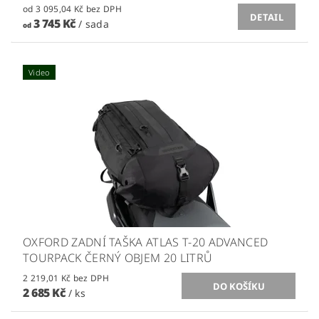
od 3 095,04 Kč bez DPH
DETAIL
3 745 Kč
/ sada
od
Video
OXFORD ZADNÍ TAŠKA ATLAS T-20 ADVANCED
TOURPACK ČERNÝ OBJEM 20 LITRŮ
2 219,01 Kč bez DPH
2 685 Kč
/ ks