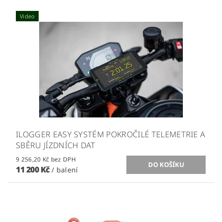
Video
ILOGGER EASY SYSTÉM POKROČILÉ TELEMETRIE A
SBĚRU JÍZDNÍCH DAT
9 256,20 Kč bez DPH
11 200 Kč
/ balení