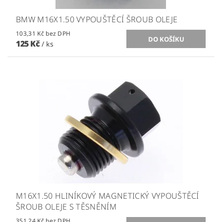
BMW M16X1.50 VYPOUŠTĚCÍ ŠROUB OLEJE
103,31 Kč bez DPH
125 Kč
/ ks
M16X1.50 HLINÍKOVÝ MAGNETICKÝ VYPOUŠTĚCÍ
ŠROUB OLEJE S TĚSNĚNÍM
351,24 Kč bez DPH