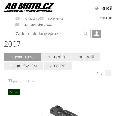
0 Kč
CZK
EUR
737579840
604916443
abmoto@abmoto.cz
2007
DOPORUČUJEME
NEJLEVNĚJŠÍ
NEJDRAŽŠÍ
NEJPRODÁVANĚJŠÍ
ABECEDNĚ
1
2
33
položek celkem
Video