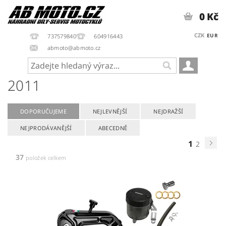
0 Kč
CZK
EUR
737579840
604916443
abmoto@abmoto.cz
2011
DOPORUČUJEME
NEJLEVNĚJŠÍ
NEJDRAŽŠÍ
NEJPRODÁVANĚJŠÍ
ABECEDNĚ
1
2
37
položek celkem