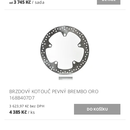
3 745 Kč
/ sada
od
BRZDOVÝ KOTOUČ PEVNÝ BREMBO ORO
168B407D7
3 623,97 Kč bez DPH
4 385 Kč
/ ks