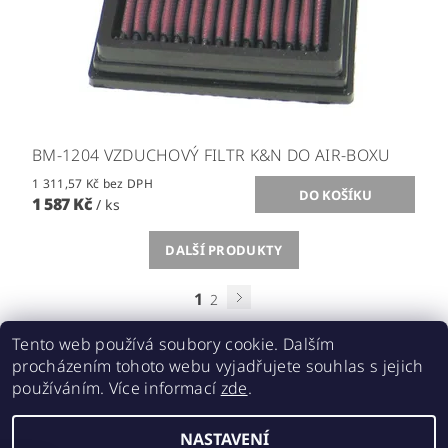
BM-1204 VZDUCHOVÝ FILTR K&N DO AIR-BOXU
1 311,57 Kč bez DPH
1 587 Kč
/ ks
DALŠÍ PRODUKTY
1
2
Tento web používá soubory cookie. Dalším
procházením tohoto webu vyjadřujete souhlas s jejich
používáním. Více informací
zde
.
Acebikes bezpečná přeprava, parkování motocyklů a skútrů
NASTAVENÍ