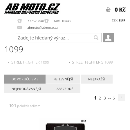
0 Kč
CZK
EUR
737579840
604916443
abmoto@abmoto.cz
1099
STREETFIGHTER 1099
STREETFIGHTER S 1099
DOPORUČUJEME
NEJLEVNĚJŠÍ
NEJDRAŽŠÍ
NEJPRODÁVANĚJŠÍ
ABECEDNĚ
1
...
2
3
5
101
položek celkem