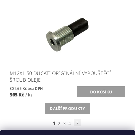
M12X1.50 DUCATI ORIGINÁLNÍ VYPOUŠTĚCÍ
ŠROUB OLEJE
301,65 Kč bez DPH
365 Kč
/ ks
DALŠÍ PRODUKTY
1
2
3
4