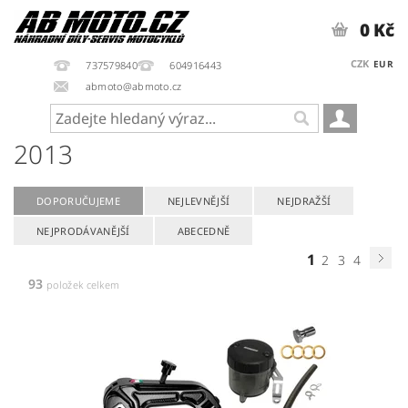
0 Kč
CZK
EUR
737579840
604916443
abmoto@abmoto.cz
2013
DOPORUČUJEME
NEJLEVNĚJŠÍ
NEJDRAŽŠÍ
NEJPRODÁVANĚJŠÍ
ABECEDNĚ
1
2
3
4
93
položek celkem