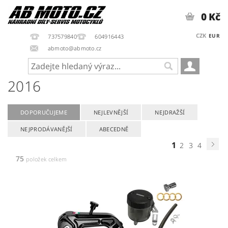
0 Kč
CZK
EUR
737579840
604916443
abmoto@abmoto.cz
2016
DOPORUČUJEME
NEJLEVNĚJŠÍ
NEJDRAŽŠÍ
NEJPRODÁVANĚJŠÍ
ABECEDNĚ
1
2
3
4
75
položek celkem