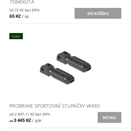
75840621A
53,72 Kč bez DPH
65 Kč
/ ks
Video
PROBRAKE SPORTOVNÍ STUPAČKY VARIO
od 2 847,11 Kč bez DPH
DETAIL
3 445 Kč
/ pár
od