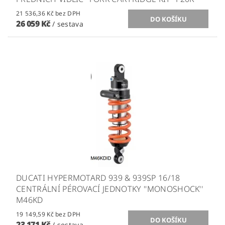
21 536,36 Kč bez DPH
26 059 Kč
/ sestava
DUCATI HYPERMOTARD 939 & 939SP 16/18
CENTRÁLNÍ PÉROVACÍ JEDNOTKY ''MONOSHOCK''
M46KD
19 149,59 Kč bez DPH
23 171 Kč
/ sestava