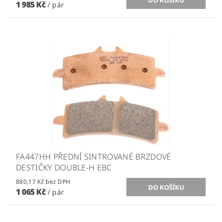
1 985 Kč
/ pár
FA447HH PŘEDNÍ SINTROVANÉ BRZDOVÉ
DESTIČKY DOUBLE-H EBC
880,17 Kč bez DPH
1 065 Kč
/ pár