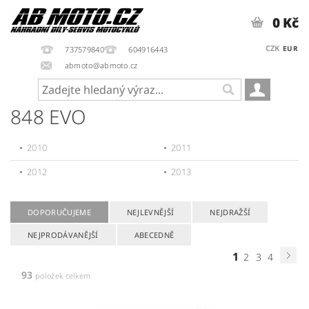
0 Kč
CZK
EUR
737579840
604916443
abmoto@abmoto.cz
848 EVO
2010
2011
2012
2013
DOPORUČUJEME
NEJLEVNĚJŠÍ
NEJDRAŽŠÍ
NEJPRODÁVANĚJŠÍ
ABECEDNĚ
1
2
3
4
93
položek celkem