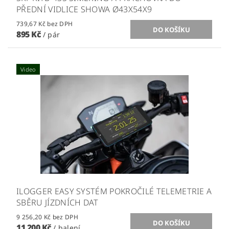
PŘEDNÍ VIDLICE SHOWA Ø43X54X9
739,67 Kč bez DPH
895 Kč
/ pár
Video
ILOGGER EASY SYSTÉM POKROČILÉ TELEMETRIE A
SBĚRU JÍZDNÍCH DAT
9 256,20 Kč bez DPH
11 200 Kč
/ balení