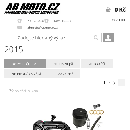
0 Kč
CZK
EUR
737579840
604916443
abmoto@abmoto.cz
2015
DOPORUČUJEME
NEJLEVNĚJŠÍ
NEJDRAŽŠÍ
NEJPRODÁVANĚJŠÍ
ABECEDNĚ
1
2
3
70
položek celkem