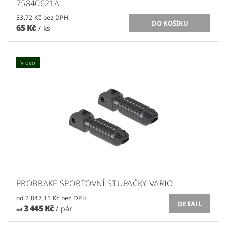
75840621A
53,72 Kč bez DPH
65 Kč
/ ks
Video
PROBRAKE SPORTOVNÍ STUPAČKY VARIO
od 2 847,11 Kč bez DPH
DETAIL
3 445 Kč
/ pár
od