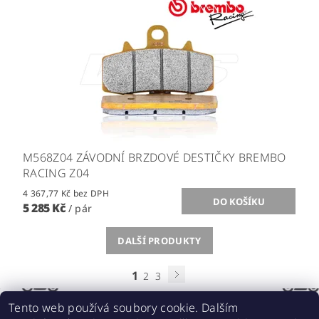
M568Z04 ZÁVODNÍ BRZDOVÉ DESTIČKY BREMBO
RACING Z04
4 367,77 Kč bez DPH
5 285 Kč
/ pár
DALŠÍ PRODUKTY
1
2
3
Tento web používá soubory cookie. Dalším