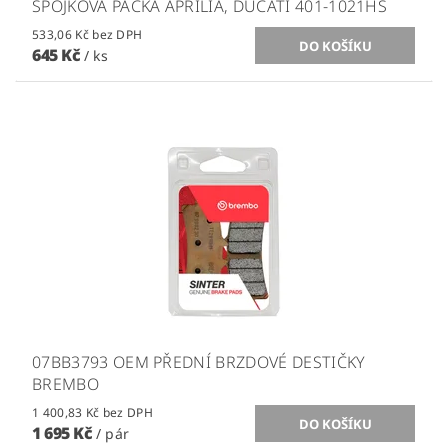
SPOJKOVÁ PÁČKA APRILIA, DUCATI 401-1021HS
533,06 Kč bez DPH
645 Kč
/ ks
07BB3793 OEM PŘEDNÍ BRZDOVÉ DESTIČKY
BREMBO
1 400,83 Kč bez DPH
1 695 Kč
/ pár