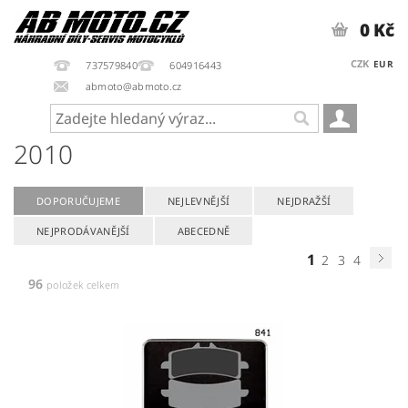
0 Kč
CZK
EUR
737579840
604916443
abmoto@abmoto.cz
2010
DOPORUČUJEME
NEJLEVNĚJŠÍ
NEJDRAŽŠÍ
NEJPRODÁVANĚJŠÍ
ABECEDNĚ
1
2
3
4
96
položek celkem