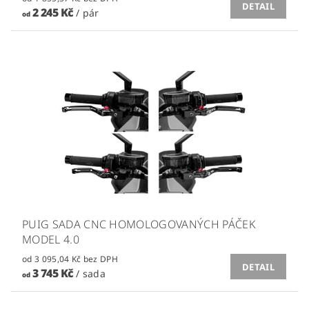
DETAIL
2 245 Kč
/ pár
od
PUIG SADA CNC HOMOLOGOVANÝCH PÁČEK
MODEL 4.0
od 3 095,04 Kč bez DPH
DETAIL
3 745 Kč
/ sada
od