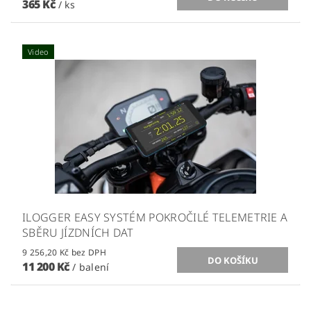
365 Kč
/ ks
Video
ILOGGER EASY SYSTÉM POKROČILÉ TELEMETRIE A
SBĚRU JÍZDNÍCH DAT
9 256,20 Kč bez DPH
11 200 Kč
/ balení