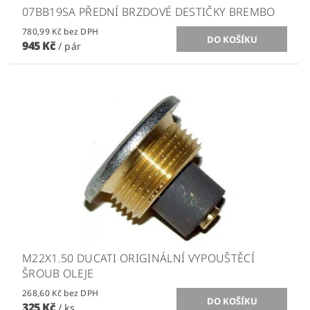
07BB19SA PŘEDNÍ BRZDOVÉ DESTIČKY BREMBO
780,99 Kč bez DPH
945 Kč
/ pár
M22X1.50 DUCATI ORIGINÁLNÍ VYPOUŠTĚCÍ
ŠROUB OLEJE
268,60 Kč bez DPH
325 Kč
/ ks