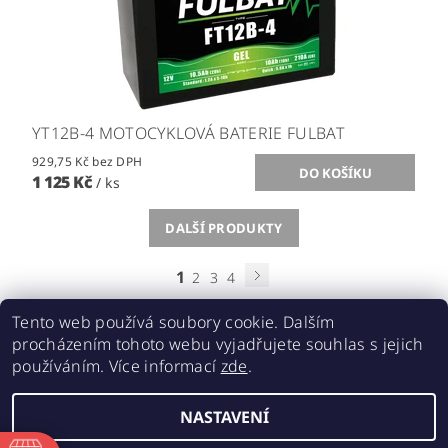
YT12B-4 MOTOCYKLOVÁ BATERIE FULBAT
929,75 Kč bez DPH
1 125 Kč
/ ks
DALŠÍ PRODUKTY
1
2
3
4
Tento web používá soubory cookie. Dalším
procházením tohoto webu vyjadřujete souhlas s jejich
používáním. Více informací
zde
.
Acebikes bezpečná přeprava, parkování motocyklů a skútrů
NASTAVENÍ
2026 ©
ABMOTO.CZ
, všechna práva vyhrazena