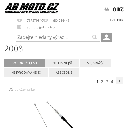
0 Kč
CZK
EUR
737579840
604916443
abmoto@abmoto.cz
2008
DOPORUČUJEME
NEJLEVNĚJŠÍ
NEJDRAŽŠÍ
NEJPRODÁVANĚJŠÍ
ABECEDNĚ
1
2
3
4
79
položek celkem