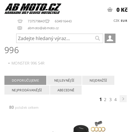
0 Kč
CZK
EUR
737579840
604916443
abmoto@abmoto.cz
996
MONSTER 996 S4R
DOPORUČUJEME
NEJLEVNĚJŠÍ
NEJDRAŽŠÍ
NEJPRODÁVANĚJŠÍ
ABECEDNĚ
1
2
3
4
80
položek celkem