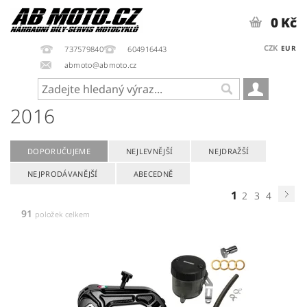
0 Kč
CZK
EUR
737579840
604916443
abmoto@abmoto.cz
2016
DOPORUČUJEME
NEJLEVNĚJŠÍ
NEJDRAŽŠÍ
NEJPRODÁVANĚJŠÍ
ABECEDNĚ
1
2
3
4
91
položek celkem