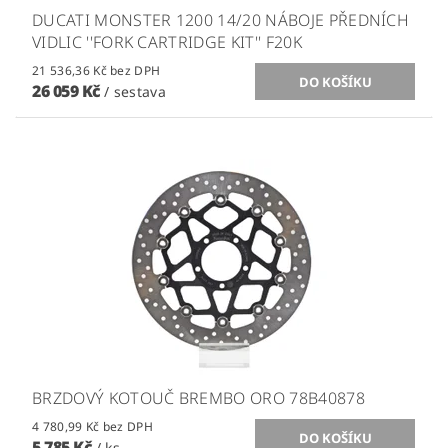
DUCATI MONSTER 1200 14/20 NÁBOJE PŘEDNÍCH
VIDLIC ''FORK CARTRIDGE KIT'' F20K
21 536,36 Kč bez DPH
26 059 Kč
/ sestava
BRZDOVÝ KOTOUČ BREMBO ORO 78B40878
4 780,99 Kč bez DPH
5 785 Kč
/ ks