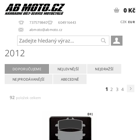
0 Kč
CZK
EUR
737579840
604916443
abmoto@abmoto.cz
2012
DOPORUČUJEME
NEJLEVNĚJŠÍ
NEJDRAŽŠÍ
NEJPRODÁVANĚJŠÍ
ABECEDNĚ
1
2
3
4
92
položek celkem