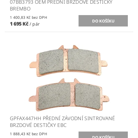
07BB3793 OEM PŘEDNÍ BRZDOVÉ DESTIČKY
BREMBO
1 400,83 Kč bez DPH
1 695 Kč
/ pár
GPFAX447HH PŘEDNÍ ZÁVODNÍ SINTROVANÉ
BRZDOVÉ DESTIČKY EBC
1 888,43 Kč bez DPH