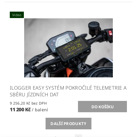
Video
ILOGGER EASY SYSTÉM POKROČILÉ TELEMETRIE A
SBĚRU JÍZDNÍCH DAT
9 256,20 Kč bez DPH
11 200 Kč
/ balení
DALŠÍ PRODUKTY