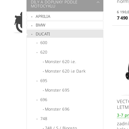
normy
DÍLY A DOPLŇKY PODLE
MOTOCYKLU
APRILIA
7 490
BMW
DUCATI
600
620
Monster 620 i.e.
Monster 620 i.e Dark
695
Monster 695
696
VECT
LETM
Monster 696
3-7 p
748
zadní
748 / S / Biposto