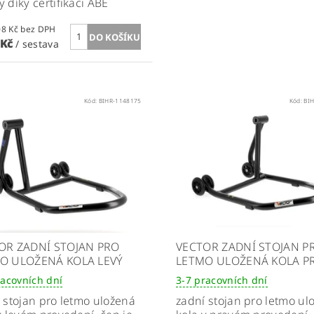
 díky certifikaci ABE
6 190,08 Kč bez DPH
 Kč
/ sestava
Kód:
BIHR-1148175
Kód:
BI
OR ZADNÍ STOJAN PRO
VECTOR ZADNÍ STOJAN P
O ULOŽENÁ KOLA LEVÝ
LETMO ULOŽENÁ KOLA P
racovních dní
3-7 pracovních dní
 stojan pro letmo uložená
zadní stojan pro letmo ul