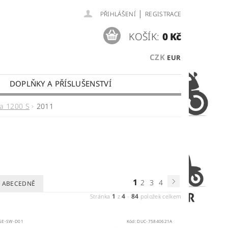
|
PŘIHLÁŠENÍ
REGISTRACE
KOŠÍK:
0 Kč
CZK
EUR
DOPLŇKY A PŘÍSLUŠENSTVÍ
 PLATBY
OBCHODNÍ PODMÍNKY
da 1200 S
2011
1
2
3
4
ABECEDNĚ
1
4
84
Stránka
z
-
položek celkem
SE-SW-D01
Kód:
DUC-75840621A