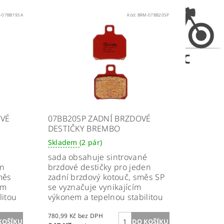
-07BB19SA
Kód:
BRM-07BB20SP
OVÉ
07BB20SP ZADNÍ BRZDOVÉ
DESTIČKY BREMBO
Skladem
(2 pár)
é
sada obsahuje sintrované
en
brzdové destičky pro jeden
měs
zadní brzdový kotouč, směs SP
ím
se vyznačuje vynikajícím
litou
výkonem a tepelnou stabilitou
780,99 Kč bez DPH