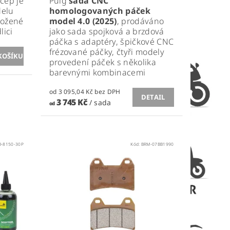
čep je
Puig
sada CNC
delu
homologovaných páček
ložené
model 4.0 (2025)
, prodáváno
lici
jako sada spojková a brzdová
páčka s adaptéry, špičkové CNC
frézované páčky, čtyři modely
provedení páček s několika
barevnými kombinacemi
od 3 095,04 Kč bez DPH
DETAIL
3 745 Kč
/ sada
od
O-8150-30P
Kód:
BRM-07BB1990