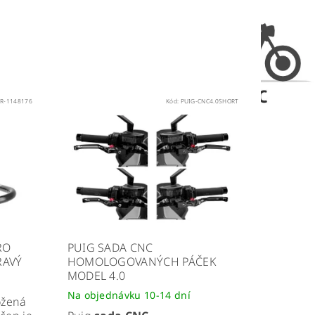
HR-1148176
Kód:
PUIG-CNC4.0SHORT
RO
PUIG SADA CNC
RAVÝ
HOMOLOGOVANÝCH PÁČEK
MODEL 4.0
Na objednávku 10-14 dní
ožená