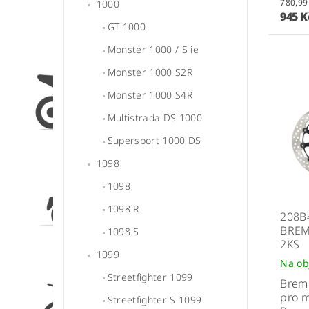
1000
945 
GT 1000
Monster 1000 / S ie
Monster 1000 S2R
Monster 1000 S4R
Multistrada DS 1000
Supersport 1000 DS
1098
1098
1098 R
208B
BREM
1098 S
2KS
1099
Na ob
Streetfighter 1099
Brem
pro m
Streetfighter S 1099