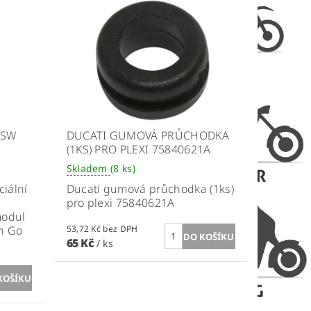
 SW
DUCATI GUMOVÁ PRŮCHODKA
(1KS) PRO PLEXI 75840621A
Skladem
(8 ks)
ciální
Ducati gumová průchodka (1ks)
pro plexi 75840621A
modul
'n Go
53,72 Kč bez DPH
65 Kč
/ ks