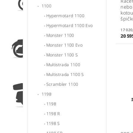
Racer
1100
nebo 
kotou
Hypermotard 1100
špičk
Hypermotard 1100 Evo
Monster 1100
20 59
Monster 1100 Evo
Monster 1100 S
Multistrada 1100
Multistrada 1100 S
Scrambler 1100
1198
1198
1198 R
1198 S