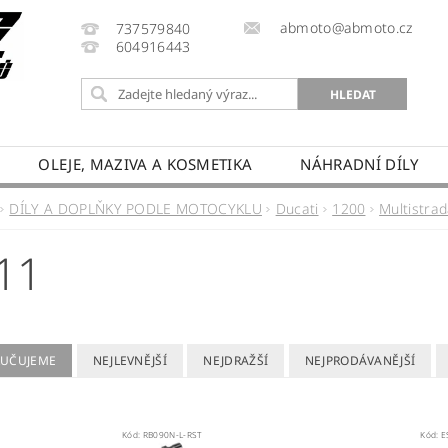
abmoto@abmoto.cz
737579840
604916443
OLEJE, MAZIVA A KOSMETIKA
NÁHRADNÍ DÍLY
CYKLŮ
KONTAKT
NAPIŠTE NÁM
DOPRAVA A
DÍLY A DOPLŇKY PODLE MOTOCYKLU
Ducati
1200
Multistra
PRODÁVANÉ ZNAČKY
HODNOCENÍ OBCHODU
11
UČUJEME
NEJLEVNĚJŠÍ
NEJDRAŽŠÍ
NEJPRODÁVANĚJŠÍ
Kód:
RB090N-L-RST
Kód:
E