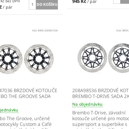
945 Kč
780,99 Kč bez DPH
/ pár
Kč
/ pár
Kód:
BRM-208B47036
Kód:
BRM-
47036 BRZDOVÉ KOTOUČE
208A98536 BRZDOVÉ KO
BO THE GROOVE SADA
BREMBO T-DRIVE SADA 2
Na objednávku
jednávku
Brembo T-Drive, závodní
bo The Groove, určené
kotouče určené pro motoc
otocykly Custom a Cafè
supersport a superbike s