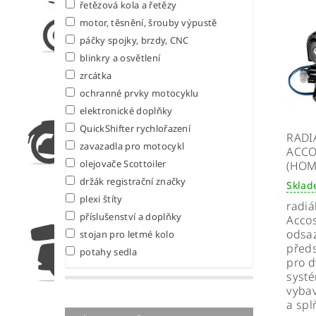
řetězová kola a řetězy
motor, těsnění, šrouby výpustě
páčky spojky, brzdy, CNC
blinkry a osvětlení
zrcátka
ochranné prvky motocyklu
elektronické doplňky
QuickShifter rychlořazení
RADI
zavazadla pro motocykl
ACCO
olejovače Scottoiler
(HOM
držák registrační značky
Skla
plexi štíty
radi
příslušenství a doplňky
Accos
odsaz
stojan pro letmé kolo
předs
potahy sedla
pro 
systé
vyba
a spl