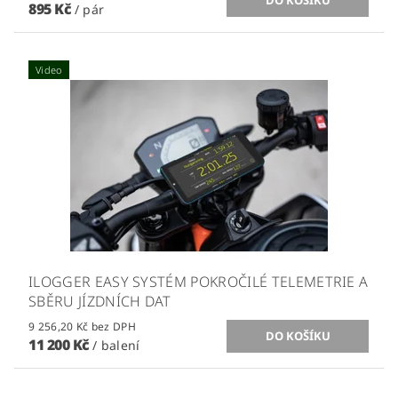
895 Kč
/ pár
Video
ILOGGER EASY SYSTÉM POKROČILÉ TELEMETRIE A
SBĚRU JÍZDNÍCH DAT
9 256,20 Kč bez DPH
11 200 Kč
/ balení