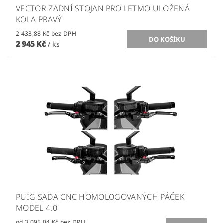
VECTOR ZADNÍ STOJAN PRO LETMO ULOŽENÁ
KOLA PRAVÝ
2 433,88 Kč bez DPH
2 945 Kč
/ ks
PUIG SADA CNC HOMOLOGOVANÝCH PÁČEK
MODEL 4.0
od 3 095,04 Kč bez DPH