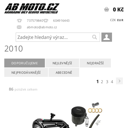
0 Kč
CZK
EUR
737579840
604916443
abmoto@abmoto.cz
2010
DOPORUČUJEME
NEJLEVNĚJŠÍ
NEJDRAŽŠÍ
NEJPRODÁVANĚJŠÍ
ABECEDNĚ
1
2
3
4
86
položek celkem