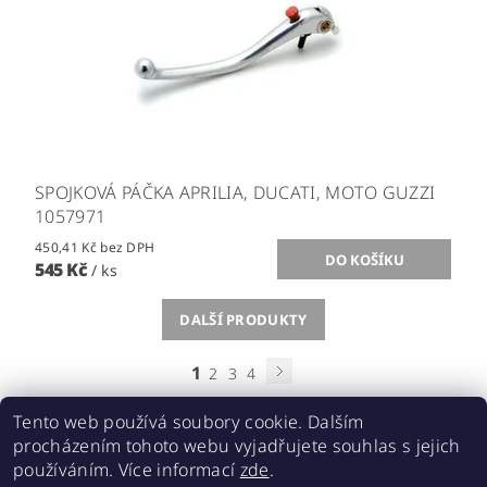
SPOJKOVÁ PÁČKA APRILIA, DUCATI, MOTO GUZZI
1057971
450,41 Kč bez DPH
545 Kč
/ ks
DALŠÍ PRODUKTY
1
2
3
4
Tento web používá soubory cookie. Dalším
procházením tohoto webu vyjadřujete souhlas s jejich
používáním. Více informací
zde
.
Acebikes bezpečná přeprava, parkování motocyklů a skútrů