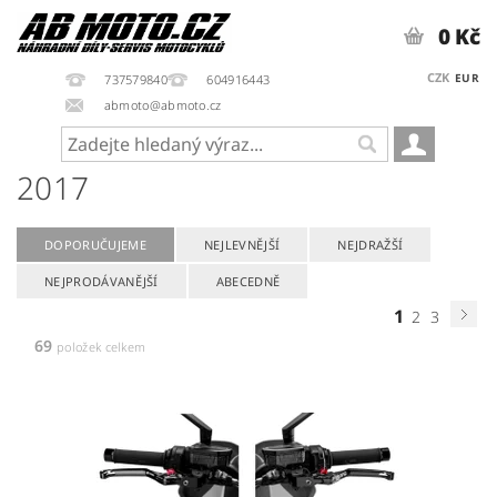
0 Kč
CZK
EUR
737579840
604916443
abmoto@abmoto.cz
2017
DOPORUČUJEME
NEJLEVNĚJŠÍ
NEJDRAŽŠÍ
NEJPRODÁVANĚJŠÍ
ABECEDNĚ
1
2
3
69
položek celkem