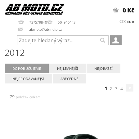
0 Kč
CZK
EUR
737579840
604916443
abmoto@abmoto.cz
2012
DOPORUČUJEME
NEJLEVNĚJŠÍ
NEJDRAŽŠÍ
NEJPRODÁVANĚJŠÍ
ABECEDNĚ
1
2
3
4
79
položek celkem