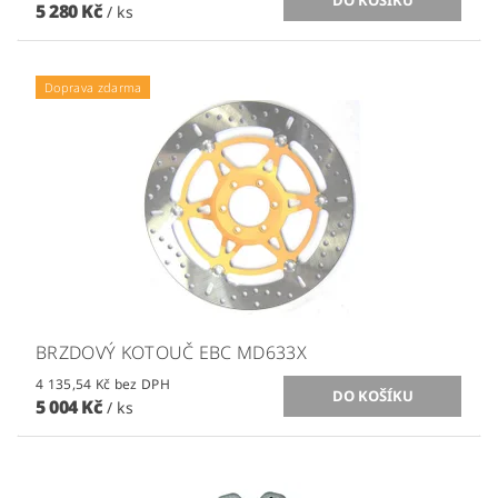
5 280 Kč
/ ks
Doprava zdarma
BRZDOVÝ KOTOUČ EBC MD633X
4 135,54 Kč bez DPH
5 004 Kč
/ ks