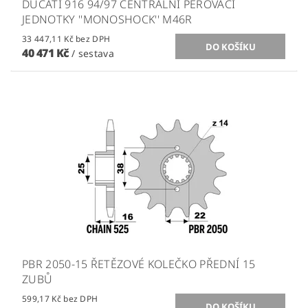
DUCATI 916 94/97 CENTRÁLNÍ PÉROVACÍ
JEDNOTKY ''MONOSHOCK'' M46R
33 447,11 Kč bez DPH
40 471 Kč
/ sestava
PBR 2050-15 ŘETĚZOVÉ KOLEČKO PŘEDNÍ 15
ZUBŮ
599,17 Kč bez DPH