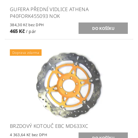
GUFERA PŘEDNÍ VIDLICE ATHENA
P40FORK455093 NOK
384,30 Kč bez DPH
465 Kč
/ pár
Doprava zdarma
BRZDOVÝ KOTOUČ EBC MD633XC
4 363,64 Kč bez DPH