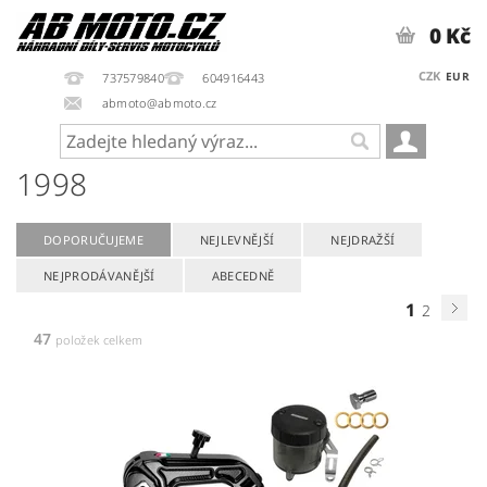
0 Kč
CZK
EUR
737579840
604916443
abmoto@abmoto.cz
1998
DOPORUČUJEME
NEJLEVNĚJŠÍ
NEJDRAŽŠÍ
NEJPRODÁVANĚJŠÍ
ABECEDNĚ
1
2
47
položek celkem