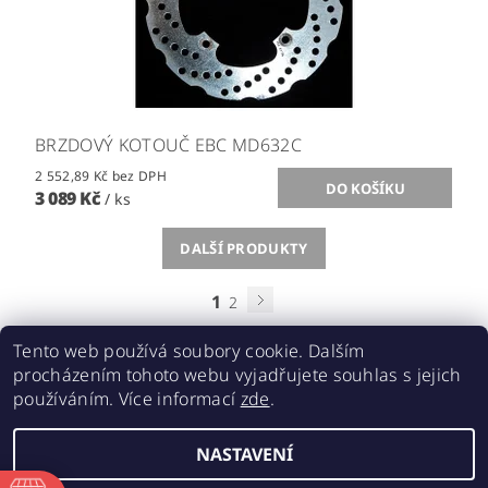
BRZDOVÝ KOTOUČ EBC MD632C
2 552,89 Kč bez DPH
3 089 Kč
/ ks
DALŠÍ PRODUKTY
1
2
Tento web používá soubory cookie. Dalším
procházením tohoto webu vyjadřujete souhlas s jejich
používáním. Více informací
zde
.
Acebikes bezpečná přeprava, parkování motocyklů a skútrů
NASTAVENÍ
2026 ©
ABMOTO.CZ
, všechna práva vyhrazena