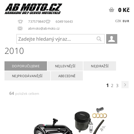
0 Kč
CZK
EUR
737579840
604916443
abmoto@abmoto.cz
2010
DOPORUČUJEME
NEJLEVNĚJŠÍ
NEJDRAŽŠÍ
NEJPRODÁVANĚJŠÍ
ABECEDNĚ
1
2
3
64
položek celkem