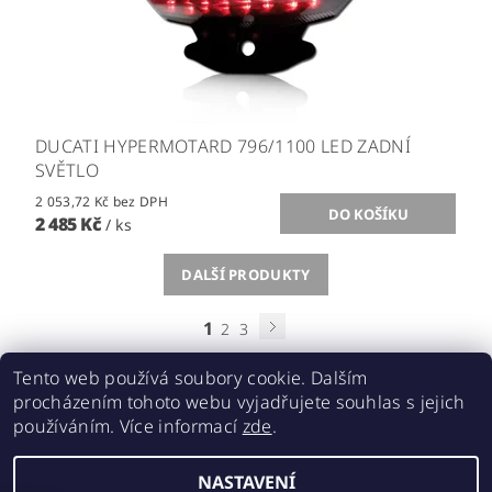
DUCATI HYPERMOTARD 796/1100 LED ZADNÍ
SVĚTLO
2 053,72 Kč bez DPH
2 485 Kč
/ ks
DALŠÍ PRODUKTY
1
2
3
Tento web používá soubory cookie. Dalším
procházením tohoto webu vyjadřujete souhlas s jejich
používáním. Více informací
zde
.
Acebikes bezpečná přeprava, parkování motocyklů a skútrů
NASTAVENÍ