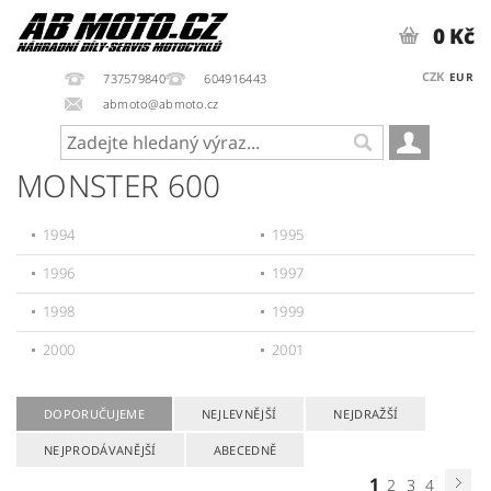
0 Kč
CZK
EUR
737579840
604916443
abmoto@abmoto.cz
MONSTER 600
1994
1995
1996
1997
1998
1999
2000
2001
DOPORUČUJEME
NEJLEVNĚJŠÍ
NEJDRAŽŠÍ
NEJPRODÁVANĚJŠÍ
ABECEDNĚ
1
2
3
4