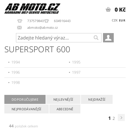
0 Kč
CZK
EUR
737579840
604916443
abmoto@abmoto.cz
SUPERSPORT 600
1994
1995
1996
1997
1998
DOPORUČUJEME
NEJLEVNĚJŠÍ
NEJDRAŽŠÍ
NEJPRODÁVANĚJŠÍ
ABECEDNĚ
1
2
44
položek celkem